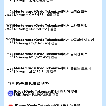
1 MAon는 $747.75와 같음
Mastercard (Ondo Tokenized)에서 스위스 프랑
🇨🇭
1 MAon는 CHF 473.46와 같음
Mastercard (Ondo Tokenized)에서 브라질 헤알
🇧🇷
1 MAon는 R$2,981.95와 같음
Mastercard (Ondo Tokenized)에서 방글라데시 타카
🇧🇩
1 MAon는 ৳72,347.94와 같음
Mastercard (Ondo Tokenized)에서 필리핀 페소
🇵🇭
1 MAon는 ₱35,562.85와 같음
Mastercard (Ondo Tokenized)에서 폴란드 즐로티
🇵🇱
1 MAon는 zł 2,177.94와 같음
다른 RWA를 RUB로 변환
Baidu (Ondo Tokenized)에서 러시아 루블
1 BIDUon는 ₽8,909.89와 같음
JD.com (Ondo Tokenized)에서 러시아 루블