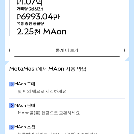
₽1.07억
거래량
(24시간)
₽6993.04만
유통 중인 공급량
2.25천
MAon
통계 더 보기
통계 더 보기
MetaMask에서 MAon 사용 방법
MAon 구매
몇 번의 탭으로 시작하세요.
MAon 판매
MAon을(를) 현금으로 교환하세요.
MAon 스왑