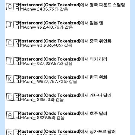
Mastercard (Ondo Tokenized)에서 영국 파운드 스털링
🇬🇧
1 MAon는 £433.79와 같음
Mastercard (Ondo Tokenized)에서 일본 엔
🇯🇵
1 MAon는 ¥92,410.76와 같음
Mastercard (Ondo Tokenized)에서 중국 위안화
🇨🇳
1 MAon는 ¥3,936.40와 같음
Mastercard (Ondo Tokenized)에서 터키 리라
🇹🇷
1 MAon는 ₺27,829.57와 같음
Mastercard (Ondo Tokenized)에서 한국 원화
🇰🇷
1 MAon는 ₩827,757.73와 같음
Mastercard (Ondo Tokenized)에서 캐나다 달러
🇨🇦
1 MAon는 $818.13와 같음
Mastercard (Ondo Tokenized)에서 호주 달러
🇦🇺
1 MAon는 $829.15와 같음
Mastercard (Ondo Tokenized)에서 싱가포르 달러
🇸🇬