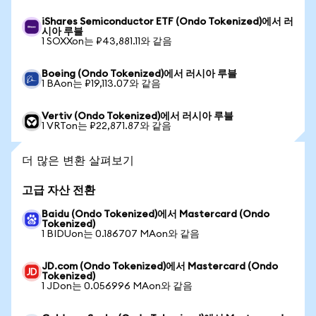
iShares Semiconductor ETF (Ondo Tokenized)에서 러
시아 루블
1 SOXXon는 ₽43,881.11와 같음
Boeing (Ondo Tokenized)에서 러시아 루블
1 BAon는 ₽19,113.07와 같음
Vertiv (Ondo Tokenized)에서 러시아 루블
1 VRTon는 ₽22,871.87와 같음
더 많은 변환 살펴보기
고급 자산 전환
Baidu (Ondo Tokenized)에서 Mastercard (Ondo
Tokenized)
1 BIDUon는 0.186707 MAon와 같음
JD.com (Ondo Tokenized)에서 Mastercard (Ondo
Tokenized)
1 JDon는 0.056996 MAon와 같음