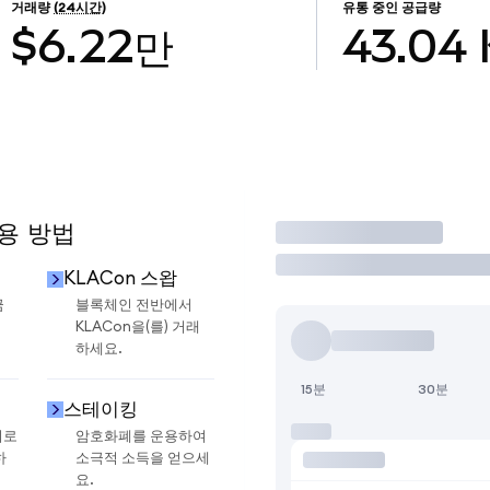
거래량
(24시간)
유통 중인 공급량
$6.22만
43.04
사용 방법
거래
KLACon 스왑
금
블록체인 전반에서
KLACon을(를) 거래
하세요.
15분
30분
스테이킹
지로
암호화폐를 운용하여
하
소극적 소득을 얻으세
요.