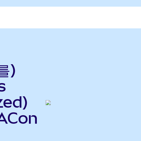
를)
s
zed)
ACon