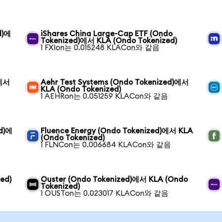
d)에
iShares China Large-Cap ETF (Ondo
Tokenized)에서 KLA (Ondo Tokenized)
1 FXIon는 0.015248 KLACon와 같음
)에서
Aehr Test Systems (Ondo Tokenized)에서
KLA (Ondo Tokenized)
1 AEHRon는 0.051259 KLACon와 같음
ed)에
Fluence Energy (Ondo Tokenized)에서 KLA
(Ondo Tokenized)
1 FLNCon는 0.006684 KLACon와 같음
ed)
Ouster (Ondo Tokenized)에서 KLA (Ondo
Tokenized)
1 OUSTon는 0.023017 KLACon와 같음