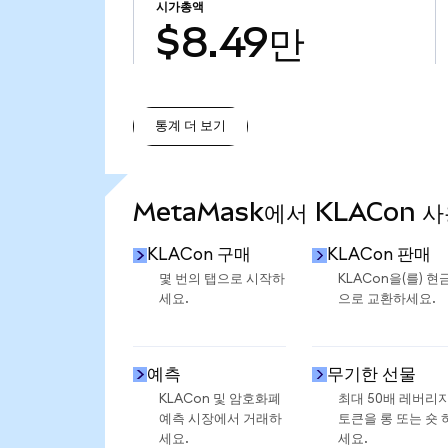
시가총액
$8.49만
통계 더 보기
통계 더 보기
MetaMask에서 KLACon 
KLACon 구매
KLACon 판매
몇 번의 탭으로 시작하
KLACon을(를) 현
세요.
으로 교환하세요.
예측
무기한 선물
KLACon 및 암호화폐
최대 50배 레버리
예측 시장에서 거래하
토큰을 롱 또는 숏 
세요.
세요.