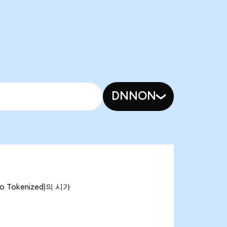
DNNON
o Tokenized)의 시가