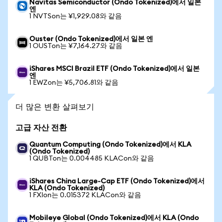
Navitas Semiconductor (Ondo Tokenized)에서 일본
엔
1 NVTSon는 ¥1,929.08와 같음
Ouster (Ondo Tokenized)에서 일본 엔
1 OUSTon는 ¥7,164.27와 같음
iShares MSCI Brazil ETF (Ondo Tokenized)에서 일본
엔
1 EWZon는 ¥5,706.81와 같음
더 많은 변환 살펴보기
고급 자산 전환
Quantum Computing (Ondo Tokenized)에서 KLA
(Ondo Tokenized)
1 QUBTon는 0.004485 KLACon와 같음
iShares China Large-Cap ETF (Ondo Tokenized)에서
KLA (Ondo Tokenized)
1 FXIon는 0.015372 KLACon와 같음
Mobileye Global (Ondo Tokenized)에서 KLA (Ondo