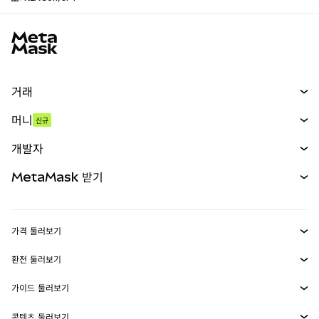
MetaMask 사이트 바닥글
거래
스왑
머니
신규
예측 시장
신규
매수
개발자
무기한 선물
신규
카드
문서 보기
MetaMask 받기
실물자산
mUSD
신규
대시보드
Transaction Shield
수익 창출
Smart Accounts Kit
에이전트 지갑
신규
가격 둘러보기
임베디드 지갑
Snaps
비트코인 가격
환전 둘러보기
MetaMask Connect
이더리움 가격
보상
신규
BTC를 USD로 환전
솔라나 가격
가이드 둘러보기
Snaps
보안
ETH를 USD로 환전
BTC 매수
시바이누 가격
USDT를 INR로 환전
콘텐츠 둘러보기
웹3 서비스