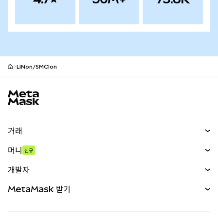
LINon/SMCIon
MetaMask 사이트 바닥글
거래
스왑
머니
신규
예측 시장
신규
매수
개발자
무기한 선물
신규
카드
문서 보기
MetaMask 받기
실물자산
mUSD
신규
대시보드
Transaction Shield
수익 창출
Smart Accounts Kit
에이전트 지갑
신규