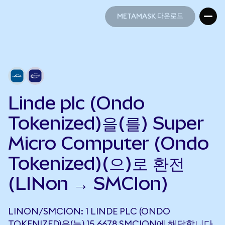
METAMASK 다운로드
METAMASK 다운로드
Linde plc (Ondo
Tokenized)을(를) Super
Micro Computer (Ondo
Tokenized)(으)로 환전
(LINon → SMCIon)
LINON/SMCION: 1 LINDE PLC (ONDO
TOKENIZED)은(는) 15.6678 SMCION에 해당합니다