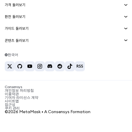
가격 둘러보기
임베디드 지갑
Snaps
비트코인 가격
환전 둘러보기
MetaMask Connect
이더리움 가격
보상
신규
BTC를 USD로 환전
솔라나 가격
가이드 둘러보기
Snaps
보안
ETH를 USD로 환전
BTC 매수
시바이누 가격
USDT를 INR로 환전
콘텐츠 둘러보기
웹3 서비스
고객 지원
ETH 매수
페페 가격
비트코인 지갑
BTC를 USDT로 환전
SOL 매수
채용
테더 가격
솔라나 지갑
한국어
BTC를 INR로 환전
PEPE 매수
연락처
USDC 가격
최고의 암호화폐 카드
ETH를 USDT로 환전
USDT 매수
체인링크 가격
최고의 모바일 암호화폐 지갑
USDT를 PHP로 환전
USDC 매수
Polymarket이란?
BTC를 EUR로 환전
SHIB 매수
Consensys
암호화폐 세금 뉴스
개인정보 처리방침
이용약관
BNB 매수
기여자 라이선스 계약
암호화폐 매수 방법
사이트맵
접근성
비트코인 매도 방법
쿠키 관리
©2026 MetaMask • A Consensys Formation