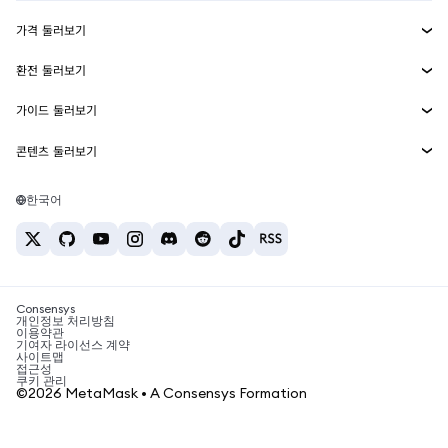
수익 창출
Smart Accounts Kit
에이전트 지갑
신규
가격 둘러보기
임베디드 지갑
Snaps
비트코인 가격
환전 둘러보기
MetaMask Connect
이더리움 가격
보상
신규
BTC를 USD로 환전
솔라나 가격
가이드 둘러보기
Snaps
보안
ETH를 USD로 환전
BTC 매수
시바이누 가격
USDT를 INR로 환전
콘텐츠 둘러보기
웹3 서비스
고객 지원
ETH 매수
페페 가격
비트코인 지갑
BTC를 USDT로 환전
SOL 매수
채용
테더 가격
솔라나 지갑
한국어
BTC를 INR로 환전
PEPE 매수
연락처
USDC 가격
최고의 암호화폐 카드
ETH를 USDT로 환전
USDT 매수
체인링크 가격
최고의 모바일 암호화폐 지갑
USDT를 PHP로 환전
USDC 매수
Polymarket이란?
BTC를 EUR로 환전
SHIB 매수
Consensys
암호화폐 세금 뉴스
개인정보 처리방침
이용약관
BNB 매수
기여자 라이선스 계약
암호화폐 매수 방법
사이트맵
접근성
비트코인 매도 방법
쿠키 관리
©2026 MetaMask • A Consensys Formation