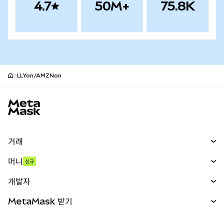
4.7
50M+
75.8K
LLYon/AMZNon
MetaMask 사이트 바닥글
거래
스왑
머니
신규
예측 시장
신규
매수
개발자
무기한 선물
신규
카드
문서 보기
MetaMask 받기
실물자산
mUSD
신규
대시보드
Transaction Shield