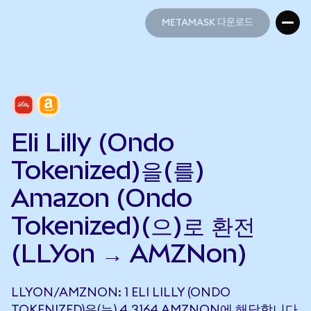
METAMASK 다운로드
METAMASK 다운로드
Eli Lilly (Ondo
Tokenized)을(를)
Amazon (Ondo
Tokenized)(으)로 환전
(LLYon → AMZNon)
LLYON/AMZNON: 1 ELI LILLY (ONDO
TOKENIZED)은(는) 4.3164 AMZNON에 해당합니다