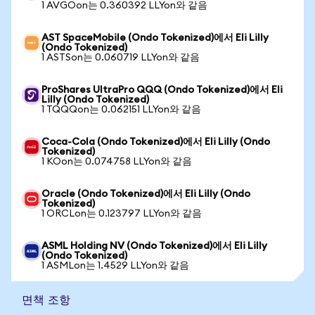
1 AVGOon는 0.360392 LLYon와 같음
AST SpaceMobile (Ondo Tokenized)에서 Eli Lilly
(Ondo Tokenized)
1 ASTSon는 0.060719 LLYon와 같음
ProShares UltraPro QQQ (Ondo Tokenized)에서 Eli
Lilly (Ondo Tokenized)
1 TQQQon는 0.062151 LLYon와 같음
Coca-Cola (Ondo Tokenized)에서 Eli Lilly (Ondo
Tokenized)
1 KOon는 0.074758 LLYon와 같음
Oracle (Ondo Tokenized)에서 Eli Lilly (Ondo
Tokenized)
1 ORCLon는 0.123797 LLYon와 같음
ASML Holding NV (Ondo Tokenized)에서 Eli Lilly
(Ondo Tokenized)
1 ASMLon는 1.4529 LLYon와 같음
면책 조항