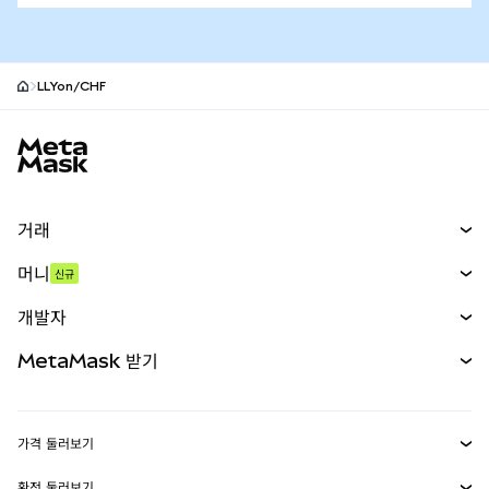
LLYon/CHF
MetaMask 사이트 바닥글
거래
스왑
머니
신규
예측 시장
신규
매수
개발자
무기한 선물
신규
카드
문서 보기
MetaMask 받기
실물자산
mUSD
신규
대시보드
Transaction Shield
수익 창출
Smart Accounts Kit
에이전트 지갑
신규
가격 둘러보기
임베디드 지갑
Snaps
비트코인 가격
환전 둘러보기