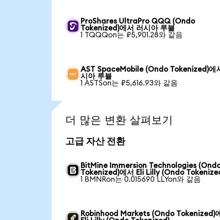
ProShares UltraPro QQQ (Ondo
Tokenized)에서 러시아 루블
1 TQQQon는 ₽5,901.28와 같음
AST SpaceMobile (Ondo Tokenized)
시아 루블
1 ASTSon는 ₽5,616.93와 같음
더 많은 변환 살펴보기
고급 자산 전환
BitMine Immersion Technologies (Ond
Tokenized)에서 Eli Lilly (Ondo Tokenize
1 BMNRon는 0.015690 LLYon와 같음
Robinhood Markets (Ondo Tokenized