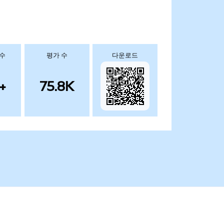
 수
평가 수
다운로드
+
75.8K