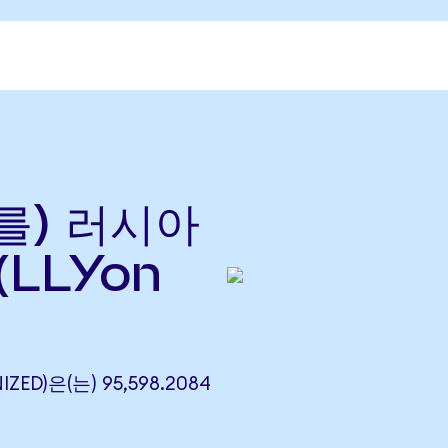
(를) 러시아
(LLYon
IZED)은(는) 95,598.2084