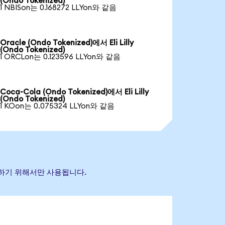
(Ondo Tokenized)
1 NBISon는 0.168272 LLYon와 같음
Oracle (Ondo Tokenized)에서 Eli Lilly
(Ondo Tokenized)
1 ORCLon는 0.123596 LLYon와 같음
Coca-Cola (Ondo Tokenized)에서 Eli Lilly
(Ondo Tokenized)
1 KOon는 0.075324 LLYon와 같음
식별하기 위해서만 사용됩니다.