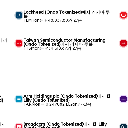
Lockheed (Ondo Tokenized)에서 러시아 루
블
1 LMTon는 ₽48,337.83와 같음
에서 러
Taiwan Semiconductor Manufacturing
(Ondo Tokenized)에서 러시아 루블
1 TSMon는 ₽34,513.87와 같음
o
Arm Holdings plc (Ondo Tokenized)에서 Eli
d)
Lilly (Ondo Tokenized)
1 ARMon는 0.247082 LLYon와 같음
)에서
Broadcom (Ondo Tokenized)에서 Eli Lilly