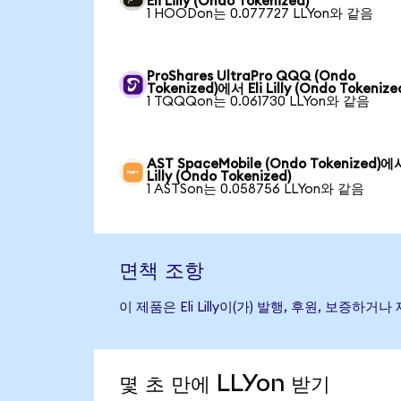
Eli Lilly (Ondo Tokenized)
1 HOODon는 0.077727 LLYon와 같음
ProShares UltraPro QQQ (Ondo
Tokenized)에서 Eli Lilly (Ondo Tokenize
1 TQQQon는 0.061730 LLYon와 같음
AST SpaceMobile (Ondo Tokenized)에서
Lilly (Ondo Tokenized)
1 ASTSon는 0.058756 LLYon와 같음
면책 조항
이 제품은 Eli Lilly이(가) 발행, 후원, 보
몇 초 만에 LLYon 받기