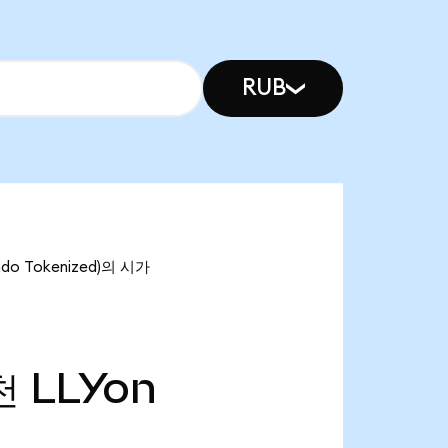
RUB
Ondo Tokenized)의 시가
천
LLYon