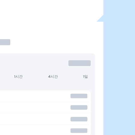
1시간
4시간
1일