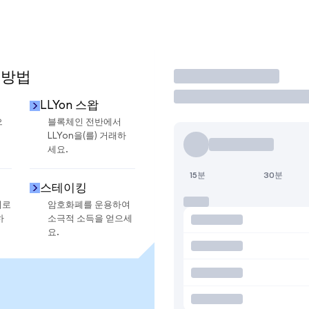
 방법
거래
LLYon 스왑
으
블록체인 전반에서
LLYon을(를) 거래하
세요.
15분
30분
스테이킹
지로
암호화폐를 운용하여
하
소극적 소득을 얻으세
요.