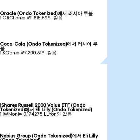
Oracle (Ondo Tokenized)에서 러시아 루블
1 ORCLon는 ₽11,815.59와 같음
Coca-Cola (Ondo Tokenized)에서 러시아 루
블
1 KOon는 ₽7,200.81와 같음
iShares Russell 2000 Value ETF (Ondo
Tokenized)에서 Eli Lilly (Ondo Tokenized)
1 IWNon는 0.194275 LLYon와 같음
Nebius Group (Ondo Tokenized)에서 Eli Lilly