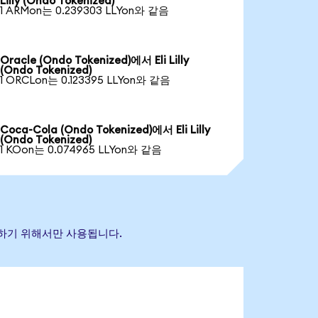
Lilly (Ondo Tokenized)
1 ARMon는 0.239303 LLYon와 같음
Oracle (Ondo Tokenized)에서 Eli Lilly
(Ondo Tokenized)
1 ORCLon는 0.123395 LLYon와 같음
Coca-Cola (Ondo Tokenized)에서 Eli Lilly
(Ondo Tokenized)
1 KOon는 0.074965 LLYon와 같음
식별하기 위해서만 사용됩니다.