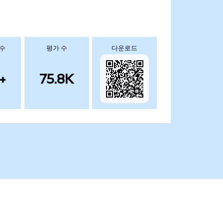
 수
평가 수
다운로드
+
75.8K