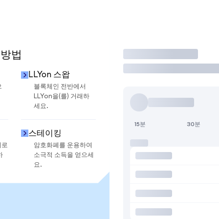
 방법
거래
LLYon 스왑
으
블록체인 전반에서
LLYon을(를) 거래하
세요.
15분
30분
스테이킹
지로
암호화폐를 운용하여
하
소극적 소득을 얻으세
요.