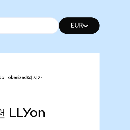
EUR
ndo Tokenized)의 시가
천
LLYon