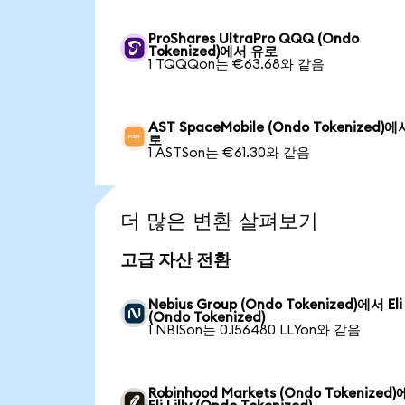
ProShares UltraPro QQQ (Ondo
Tokenized)에서 유로
1 TQQQon는 €63.68와 같음
AST SpaceMobile (Ondo Tokenized)
로
1 ASTSon는 €61.30와 같음
더 많은 변환 살펴보기
고급 자산 전환
Nebius Group (Ondo Tokenized)에서 Eli L
(Ondo Tokenized)
1 NBISon는 0.156480 LLYon와 같음
Robinhood Markets (Ondo Tokenized