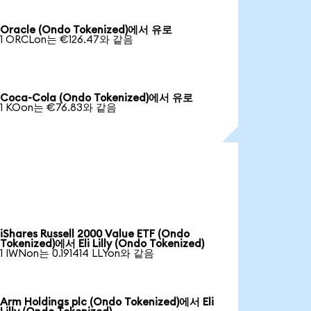
Oracle (Ondo Tokenized)에서 유로
1 ORCLon는 €126.47와 같음
Coca-Cola (Ondo Tokenized)에서 유로
1 KOon는 €76.83와 같음
iShares Russell 2000 Value ETF (Ondo
Tokenized)에서 Eli Lilly (Ondo Tokenized)
1 IWNon는 0.191414 LLYon와 같음
Arm Holdings plc (Ondo Tokenized)에서 Eli