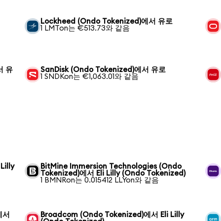
Lockheed (Ondo Tokenized)에서 유로
1 LMTon는 €513.73와 같음
에서 유
SanDisk (Ondo Tokenized)에서 유로
1 SNDKon는 €1,063.01와 같음
illy
BitMine Immersion Technologies (Ondo
Tokenized)에서 Eli Lilly (Ondo Tokenized)
1 BMNRon는 0.015412 LLYon와 같음
)에서
Broadcom (Ondo Tokenized)에서 Eli Lilly