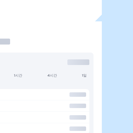
1시간
4시간
1일