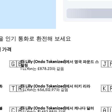
zed)을 인기 통화로 환전해 보세요
환전 가격
Eli Lilly (Ondo Tokenized)에서 영국 파운드 스
🇬🇧
🇯
털링
1 LLYon는 £878.23와 같음
안화
Eli Lilly (Ondo Tokenized)에서 터키 리라
🇹🇷
🇰
1 LLYon는 ₺56,512.97와 같음
루블
Eli Lilly (Ondo Tokenized)에서 캐나다 달러
🇨🇦
🇦
1 LLYon는 $1,652.88와 같음