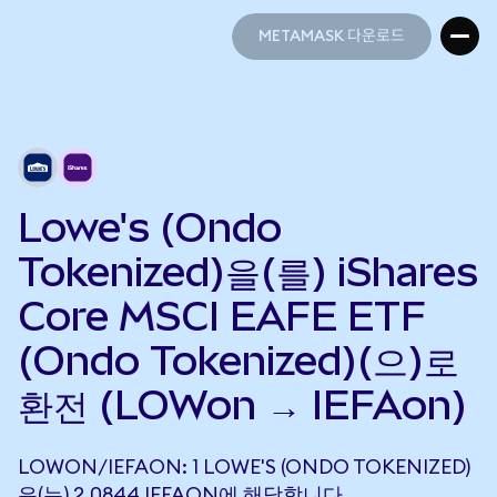
METAMASK 다운로드
METAMASK 다운로드
Lowe's (Ondo
Tokenized)을(를) iShares
Core MSCI EAFE ETF
(Ondo Tokenized)(으)로
환전 (LOWon → IEFAon)
LOWON/IEFAON: 1 LOWE'S (ONDO TOKENIZED)
은(는) 2.0844 IEFAON에 해당합니다