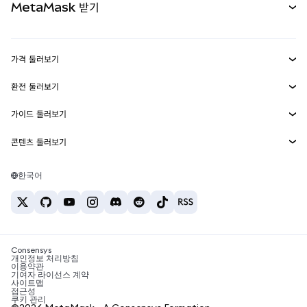
MetaMask 받기
실물자산
mUSD
신규
대시보드
Transaction Shield
수익 창출
Smart Accounts Kit
에이전트 지갑
신규
가격 둘러보기
임베디드 지갑
Snaps
비트코인 가격
환전 둘러보기
MetaMask Connect
이더리움 가격
보상
신규
BTC를 USD로 환전
솔라나 가격
가이드 둘러보기
Snaps
보안
ETH를 USD로 환전
BTC 매수
시바이누 가격
USDT를 INR로 환전
콘텐츠 둘러보기
웹3 서비스
고객 지원
ETH 매수
페페 가격
비트코인 지갑
BTC를 USDT로 환전
SOL 매수
채용
테더 가격
솔라나 지갑
한국어
BTC를 INR로 환전
PEPE 매수
연락처
USDC 가격
최고의 암호화폐 카드
ETH를 USDT로 환전
USDT 매수
체인링크 가격
최고의 모바일 암호화폐 지갑
USDT를 PHP로 환전
USDC 매수
Polymarket이란?
BTC를 EUR로 환전
SHIB 매수
Consensys
암호화폐 세금 뉴스
개인정보 처리방침
이용약관
BNB 매수
기여자 라이선스 계약
암호화폐 매수 방법
사이트맵
접근성
비트코인 매도 방법
쿠키 관리