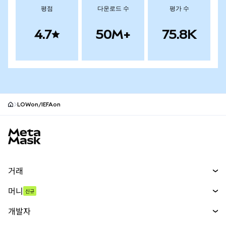
평점
다운로드 수
평가 수
4.7
50M+
75.8K
LOWon/IEFAon
MetaMask 사이트 바닥글
거래
스왑
머니
신규
예측 시장
신규
매수
개발자
무기한 선물
신규
카드
문서 보기