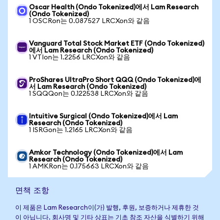
Oscar Health (Ondo Tokenized)에서 Lam Research
(Ondo Tokenized)
1 OSCRon는 0.087527 LRCXon와 같음
Vanguard Total Stock Market ETF (Ondo Tokenized)
에서 Lam Research (Ondo Tokenized)
1 VTIon는 1.2256 LRCXon와 같음
ProShares UltraPro Short QQQ (Ondo Tokenized)에
서 Lam Research (Ondo Tokenized)
1 SQQQon는 0.122538 LRCXon와 같음
Intuitive Surgical (Ondo Tokenized)에서 Lam
Research (Ondo Tokenized)
1 ISRGon는 1.2165 LRCXon와 같음
Amkor Technology (Ondo Tokenized)에서 Lam
Research (Ondo Tokenized)
1 AMKRon는 0.175663 LRCXon와 같음
면책 조항
이 제품은 Lam Research이(가) 발행, 후원, 보증하거나 제휴한 것
이 아닙니다. 회사명 및 기타 상표는 기초 참조 자산을 식별하기 위해