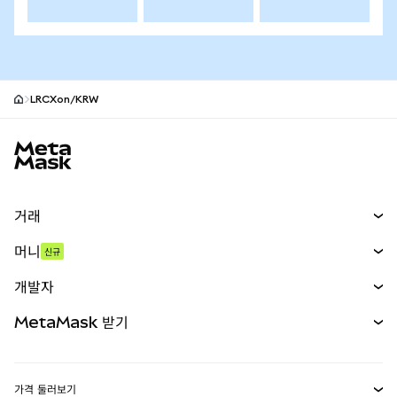
LRCXon/KRW
MetaMask 사이트 바닥글
거래
스왑
머니
신규
예측 시장
신규
매수
개발자
무기한 선물
신규
카드
문서 보기
MetaMask 받기
실물자산
mUSD
신규
대시보드
Transaction Shield
수익 창출
Smart Accounts Kit
에이전트 지갑
신규
가격 둘러보기