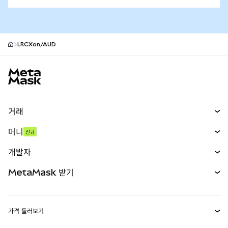
LRCXon/AUD
MetaMask 사이트 바닥글
거래
스왑
머니
신규
예측 시장
신규
매수
개발자
무기한 선물
신규
카드
문서 보기
MetaMask 받기
실물자산
mUSD
신규
대시보드
Transaction Shield
수익 창출
Smart Accounts Kit
에이전트 지갑
신규
가격 둘러보기
임베디드 지갑
Snaps
비트코인 가격