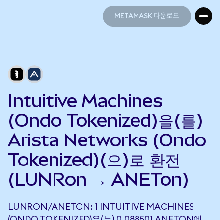
METAMASK 다운로드
METAMASK 다운로드
Intuitive Machines
(Ondo Tokenized)을(를)
Arista Networks (Ondo
Tokenized)(으)로 환전
(LUNRon → ANETon)
LUNRON/ANETON: 1 INTUITIVE MACHINES
(ONDO TOKENIZED)은(는) 0.088501 ANETON에