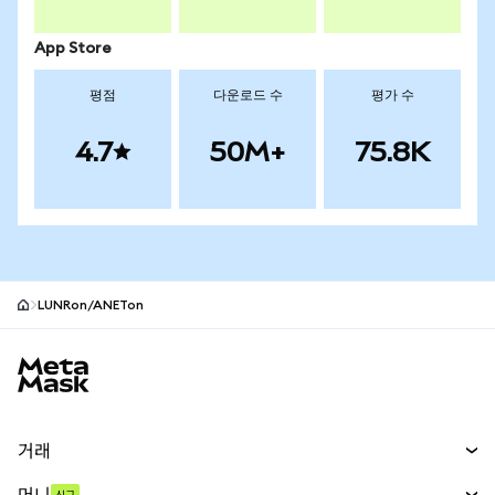
App Store
평점
다운로드 수
평가 수
4.7
50M+
75.8K
LUNRon/ANETon
MetaMask 사이트 바닥글
거래
스왑
머니
신규