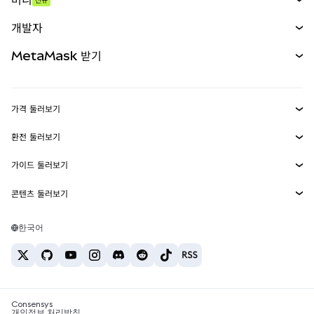
예측 시장
신규
매수
개발자
무기한 선물
신규
카드
문서 보기
MetaMask 받기
실물자산
mUSD
신규
대시보드
Transaction Shield
수익 창출
Smart Accounts Kit
에이전트 지갑
신규
가격 둘러보기
임베디드 지갑
Snaps
비트코인 가격
환전 둘러보기
MetaMask Connect
이더리움 가격
보상
신규
BTC를 USD로 환전
솔라나 가격
가이드 둘러보기
Snaps
보안
ETH를 USD로 환전
BTC 매수
시바이누 가격
USDT를 INR로 환전
콘텐츠 둘러보기
웹3 서비스
고객 지원
ETH 매수
페페 가격
비트코인 지갑
BTC를 USDT로 환전
SOL 매수
채용
테더 가격
솔라나 지갑
한국어
BTC를 INR로 환전
PEPE 매수
연락처
USDC 가격
최고의 암호화폐 카드
ETH를 USDT로 환전
USDT 매수
체인링크 가격
최고의 모바일 암호화폐 지갑
USDT를 PHP로 환전
USDC 매수
Polymarket이란?
BTC를 EUR로 환전
SHIB 매수
Consensys
암호화폐 세금 뉴스
개인정보 처리방침