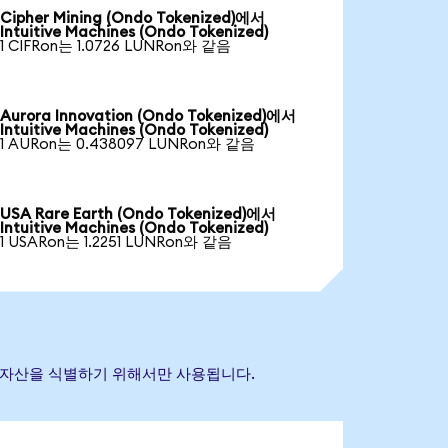
Cipher Mining (Ondo Tokenized)에서
Intuitive Machines (Ondo Tokenized)
1 CIFRon는 1.0726 LUNRon와 같음
Aurora Innovation (Ondo Tokenized)에서
Intuitive Machines (Ondo Tokenized)
1 AURon는 0.438097 LUNRon와 같음
USA Rare Earth (Ondo Tokenized)에서
Intuitive Machines (Ondo Tokenized)
1 USARon는 1.2251 LUNRon와 같음
 참조 자산을 식별하기 위해서만 사용됩니다.