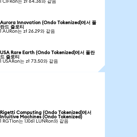
1 CIFRon는 zł 64.36와 같음
Aurora Innovation (Ondo Tokenized)에서 폴
란드 즐로티
1 AURon는 zł 26.29와 같음
USA Rare Earth (Ondo Tokenized)에서 폴란
드 즐로티
1 USARon는 zł 73.50와 같음
Rigetti Computing (Ondo Tokenized)에서
Intuitive Machines (Ondo Tokenized)
1 RGTIon는 1.1061 LUNRon와 같음