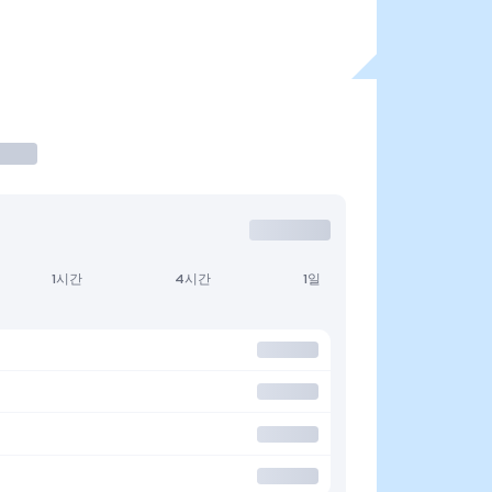
1시간
4시간
1일