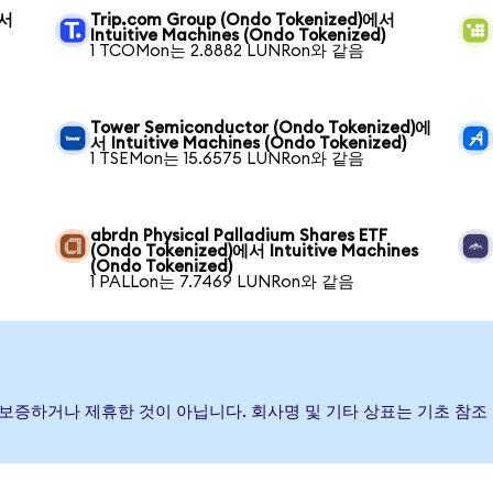
에서
Trip.com Group (Ondo Tokenized)에서
Intuitive Machines (Ondo Tokenized)
1 TCOMon는 2.8882 LUNRon와 같음
Tower Semiconductor (Ondo Tokenized)에
서 Intuitive Machines (Ondo Tokenized)
1 TSEMon는 15.6575 LUNRon와 같음
abrdn Physical Palladium Shares ETF
(Ondo Tokenized)에서 Intuitive Machines
(Ondo Tokenized)
1 PALLon는 7.7469 LUNRon와 같음
발행, 후원, 보증하거나 제휴한 것이 아닙니다. 회사명 및 기타 상표는 기초