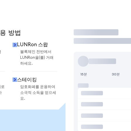
사용 방법
거래
LUNRon 스왑
금
블록체인 전반에서
LUNRon을(를) 거래
하세요.
15분
30분
스테이킹
지로
암호화폐를 운용하여
하
소극적 소득을 얻으세
요.