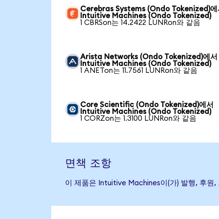
Cerebras Systems (Ondo Tokenized)
Intuitive Machines (Ondo Tokenized)
1 CBRSon는 14.2422 LUNRon와 같음
Arista Networks (Ondo Tokenized)에서
Intuitive Machines (Ondo Tokenized)
1 ANETon는 11.7561 LUNRon와 같음
Core Scientific (Ondo Tokenized)에서
Intuitive Machines (Ondo Tokenized)
1 CORZon는 1.3100 LUNRon와 같음
면책 조항
이 제품은 Intuitive Machines이(가) 