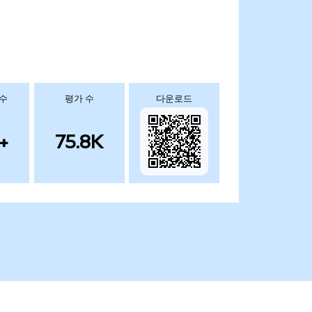
 수
평가 수
다운로드
+
75.8K