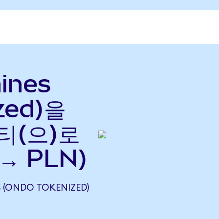
hines
zed)을
티(으)로
→ PLN)
S (ONDO TOKENIZED)