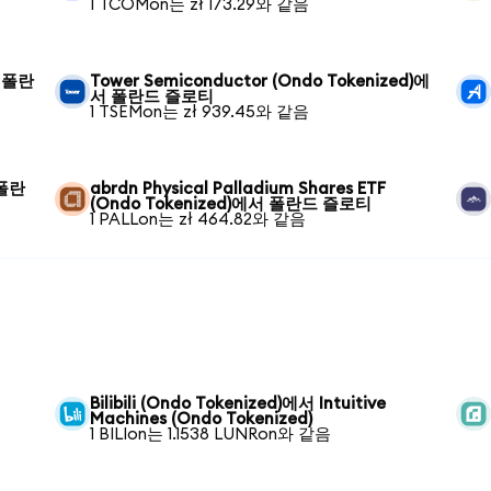
1 TCOMon는 zł 173.29와 같음
서 폴란
Tower Semiconductor (Ondo Tokenized)에
서 폴란드 즐로티
1 TSEMon는 zł 939.45와 같음
 폴란
abrdn Physical Palladium Shares ETF
(Ondo Tokenized)에서 폴란드 즐로티
1 PALLon는 zł 464.82와 같음
Bilibili (Ondo Tokenized)에서 Intuitive
Machines (Ondo Tokenized)
1 BILIon는 1.1538 LUNRon와 같음