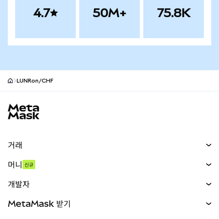
4.7
50M+
75.8K
LUNRon/CHF
MetaMask 사이트 바닥글
거래
스왑
머니
신규
예측 시장
신규
매수
개발자
무기한 선물
신규
카드
문서 보기
MetaMask 받기
실물자산
mUSD
신규
대시보드
Transaction Shield