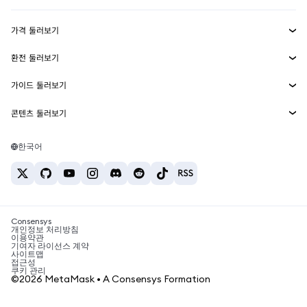
수익 창출
Smart Accounts Kit
에이전트 지갑
신규
가격 둘러보기
임베디드 지갑
Snaps
비트코인 가격
환전 둘러보기
MetaMask Connect
이더리움 가격
보상
신규
BTC를 USD로 환전
솔라나 가격
가이드 둘러보기
Snaps
보안
ETH를 USD로 환전
BTC 매수
시바이누 가격
USDT를 INR로 환전
콘텐츠 둘러보기
웹3 서비스
고객 지원
ETH 매수
페페 가격
비트코인 지갑
BTC를 USDT로 환전
SOL 매수
채용
테더 가격
솔라나 지갑
한국어
BTC를 INR로 환전
PEPE 매수
연락처
USDC 가격
최고의 암호화폐 카드
ETH를 USDT로 환전
USDT 매수
체인링크 가격
최고의 모바일 암호화폐 지갑
USDT를 PHP로 환전
USDC 매수
Polymarket이란?
BTC를 EUR로 환전
SHIB 매수
Consensys
암호화폐 세금 뉴스
개인정보 처리방침
이용약관
BNB 매수
기여자 라이선스 계약
암호화폐 매수 방법
사이트맵
접근성
비트코인 매도 방법
쿠키 관리
©2026 MetaMask • A Consensys Formation