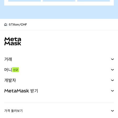
STXon/CHF
MetaMask 사이트 바닥글
거래
스왑
머니
신규
예측 시장
신규
매수
개발자
무기한 선물
신규
카드
문서 보기
MetaMask 받기
실물자산
mUSD
신규
대시보드
Transaction Shield
수익 창출
Smart Accounts Kit
에이전트 지갑
신규
가격 둘러보기
임베디드 지갑
Snaps
비트코인 가격