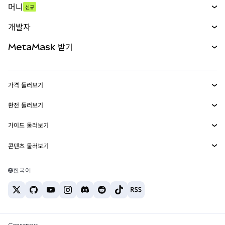
머니
신규
예측 시장
신규
매수
개발자
무기한 선물
신규
카드
문서 보기
MetaMask 받기
실물자산
mUSD
신규
대시보드
Transaction Shield
수익 창출
Smart Accounts Kit
에이전트 지갑
신규
가격 둘러보기
임베디드 지갑
Snaps
비트코인 가격
환전 둘러보기
MetaMask Connect
이더리움 가격
보상
신규
BTC를 USD로 환전
솔라나 가격
가이드 둘러보기
Snaps
보안
ETH를 USD로 환전
BTC 매수
시바이누 가격
USDT를 INR로 환전
콘텐츠 둘러보기
웹3 서비스
고객 지원
ETH 매수
페페 가격
비트코인 지갑
BTC를 USDT로 환전
SOL 매수
채용
테더 가격
솔라나 지갑
한국어
BTC를 INR로 환전
PEPE 매수
연락처
USDC 가격
최고의 암호화폐 카드
ETH를 USDT로 환전
USDT 매수
체인링크 가격
최고의 모바일 암호화폐 지갑
USDT를 PHP로 환전
USDC 매수
Polymarket이란?
BTC를 EUR로 환전
SHIB 매수
Consensys