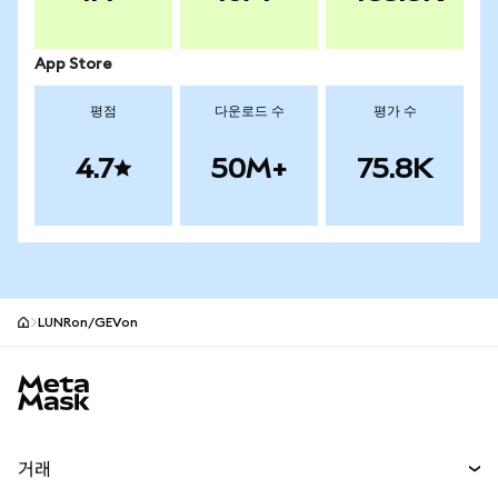
App Store
평점
다운로드 수
평가 수
4.7
50M+
75.8K
LUNRon/GEVon
MetaMask 사이트 바닥글
거래
스왑