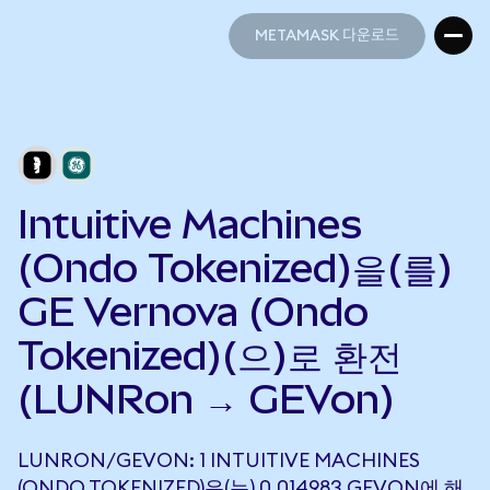
METAMASK 다운로드
METAMASK 다운로드
Intuitive Machines
(Ondo Tokenized)을(를)
GE Vernova (Ondo
Tokenized)(으)로 환전
(LUNRon → GEVon)
LUNRON/GEVON: 1 INTUITIVE MACHINES
(ONDO TOKENIZED)은(는) 0.014983 GEVON에 해