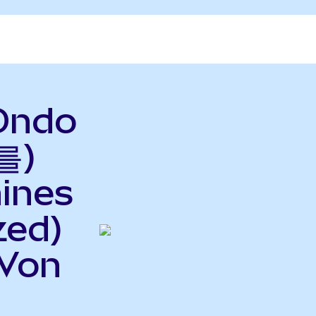
Ondo
를)
hines
zed)
Von