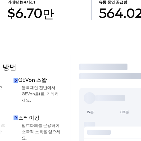
거래량
(24시간)
유통 중인 공급량
$6.70만
564.0
용 방법
거래
GEVon 스왑
으
블록체인 전반에서
GEVon을(를) 거래하
세요.
15분
30분
스테이킹
지로
암호화폐를 운용하여
하
소극적 소득을 얻으세
요.