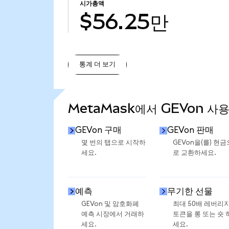
시가총액
$56.25만
통계 더 보기
통계 더 보기
MetaMask에서 GEVon 사
GEVon 구매
GEVon 판매
몇 번의 탭으로 시작하
GEVon을(를) 현금
세요.
로 교환하세요.
예측
무기한 선물
GEVon 및 암호화폐
최대 50배 레버리
예측 시장에서 거래하
토큰을 롱 또는 숏 
세요.
세요.