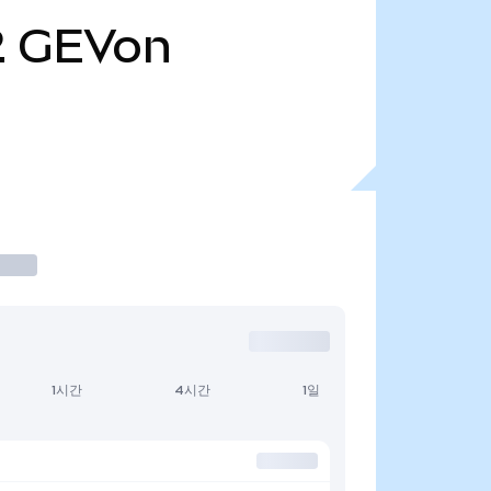
2
GEVon
1시간
4시간
1일