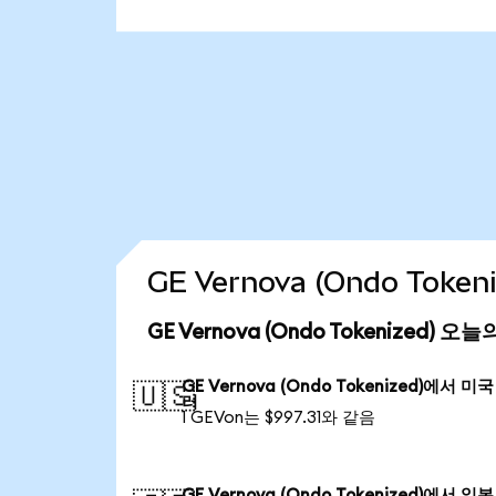
GE Vernova (Ondo Tok
GE Vernova (Ondo Tokenized) 
GE Vernova (Ondo Tokenized)에서 미국
🇺🇸
러
1 GEVon는 $997.31와 같음
GE Vernova (Ondo Tokenized)에서 일본