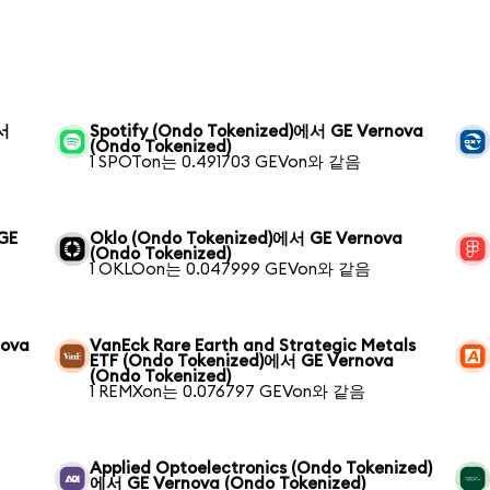
에서
Spotify (Ondo Tokenized)에서 GE Vernova
(Ondo Tokenized)
1 SPOTon는 0.491703 GEVon와 같음
 GE
Oklo (Ondo Tokenized)에서 GE Vernova
(Ondo Tokenized)
1 OKLOon는 0.047999 GEVon와 같음
nova
VanEck Rare Earth and Strategic Metals
ETF (Ondo Tokenized)에서 GE Vernova
(Ondo Tokenized)
1 REMXon는 0.076797 GEVon와 같음
Applied Optoelectronics (Ondo Tokenized)
에서 GE Vernova (Ondo Tokenized)