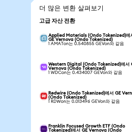
더 많은 변환 살펴보기
고급 자산 전환
Applied Materials (Ondo Tokenized)
GE Vernova (Ondo Tokenized)
1 AMATon는 0.540855 GEVon와 같음
Western Digital (Ondo Tokenized)에서
Vernova (Ondo Tokenized)
1 WDCon는 0.434007 GEVon와 같음
Redwire (Ondo Tokenized)에서 GE Ver
(Ondo Tokenized)
1 RDWon는 0.013496 GEVon와 같음
Franklin Focused Growth ETF (Ondo
Tokenized)에서 GE Vernova (Ondo