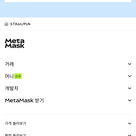
STXon/PLN
MetaMask 사이트 바닥글
거래
스왑
머니
신규
예측 시장
신규
매수
개발자
무기한 선물
신규
카드
문서 보기
MetaMask 받기
실물자산
mUSD
신규
대시보드
Transaction Shield
수익 창출
Smart Accounts Kit
에이전트 지갑
신규
가격 둘러보기
임베디드 지갑
Snaps
비트코인 가격
환전 둘러보기