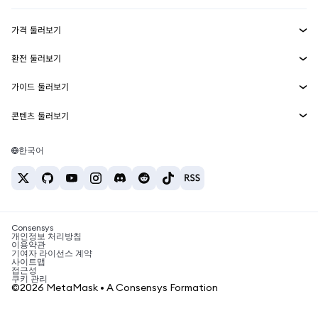
수익 창출
Smart Accounts Kit
에이전트 지갑
신규
가격 둘러보기
임베디드 지갑
Snaps
비트코인 가격
환전 둘러보기
MetaMask Connect
이더리움 가격
보상
신규
BTC를 USD로 환전
솔라나 가격
가이드 둘러보기
Snaps
보안
ETH를 USD로 환전
BTC 매수
시바이누 가격
USDT를 INR로 환전
콘텐츠 둘러보기
웹3 서비스
고객 지원
ETH 매수
페페 가격
비트코인 지갑
BTC를 USDT로 환전
SOL 매수
채용
테더 가격
솔라나 지갑
한국어
BTC를 INR로 환전
PEPE 매수
연락처
USDC 가격
최고의 암호화폐 카드
ETH를 USDT로 환전
USDT 매수
체인링크 가격
최고의 모바일 암호화폐 지갑
USDT를 PHP로 환전
USDC 매수
Polymarket이란?
BTC를 EUR로 환전
SHIB 매수
Consensys
암호화폐 세금 뉴스
개인정보 처리방침
이용약관
BNB 매수
기여자 라이선스 계약
암호화폐 매수 방법
사이트맵
접근성
비트코인 매도 방법
쿠키 관리
©2026 MetaMask • A Consensys Formation