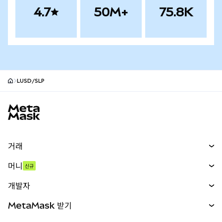
4.7
50M+
75.8K
LUSD/SLP
MetaMask 사이트 바닥글
거래
스왑
머니
신규
예측 시장
신규
매수
개발자
무기한 선물
신규
카드
문서 보기
MetaMask 받기
실물자산
mUSD
신규
대시보드
Transaction Shield