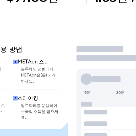
사용 방법
거래
METAon 스왑
금
블록체인 전반에서
METAon을(를) 거래
하세요.
15분
30분
스테이킹
지로
암호화폐를 운용하여
하
소극적 소득을 얻으세
요.