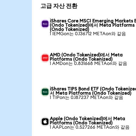
고급 자산 전환
iShares Core MSCI Emerging Markets 
(Ondo Tokenized)에서 Meta Platforms
(Ondo Tokenized)
1 IEMGon는 0.136712 METAon와 같음
AMD (Ondo Tokenized)에서 Meta
Platforms (Ondo Tokenized)
1 AMDon는 0.831668 METAon와 같음
iShares TIPS Bond ETF (Ondo Tokeniz
서 Meta Platforms (Ondo Tokenized)
1 TIPon는 0.187237 METAon와 같음
Apple (Ondo Tokenized)에서 Meta
Platforms (Ondo Tokenized)
1 AAPLon는 0.527266 METAon와 같음