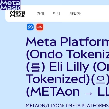
거래
머니
개발자
Meta Platfor
(Ondo Tokeni
(를) Eli Lilly (
Tokenized)(
(METAon → L
METAON/LLYON: 1 META PLATFORMS