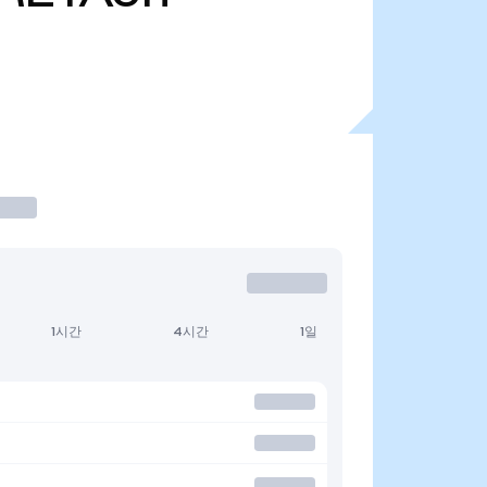
1시간
4시간
1일