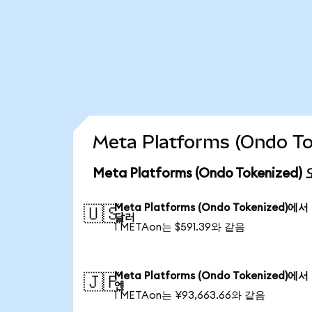
Meta Platforms (Ondo
Meta Platforms (Ondo Tokenize
Meta Platforms (Ondo Tokenized)에
🇺🇸
달러
1 METAon는 $591.39와 같음
Meta Platforms (Ondo Tokenized)에
🇯🇵
엔
1 METAon는 ¥93,663.66와 같음