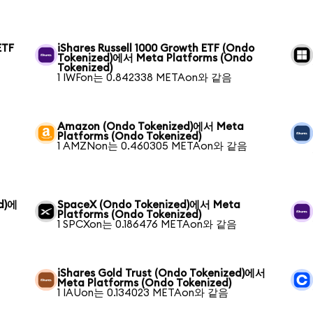
ETF
iShares Russell 1000 Growth ETF (Ondo
Tokenized)에서 Meta Platforms (Ondo
Tokenized)
1 IWFon는 0.842338 METAon와 같음
Amazon (Ondo Tokenized)에서 Meta
Platforms (Ondo Tokenized)
1 AMZNon는 0.460305 METAon와 같음
ed)에
SpaceX (Ondo Tokenized)에서 Meta
Platforms (Ondo Tokenized)
1 SPCXon는 0.186476 METAon와 같음
iShares Gold Trust (Ondo Tokenized)에서
Meta Platforms (Ondo Tokenized)
1 IAUon는 0.134023 METAon와 같음