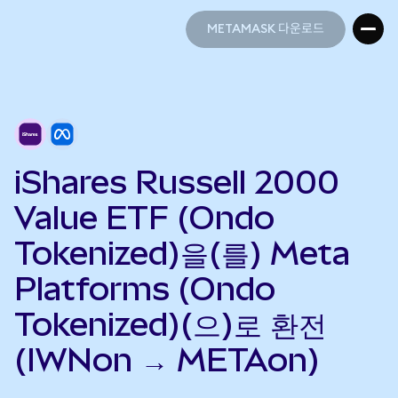
METAMASK 다운로드
METAMASK 다운로드
iShares Russell 2000
Value ETF (Ondo
Tokenized)을(를) Meta
Platforms (Ondo
Tokenized)(으)로 환전
(IWNon → METAon)