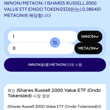
IWNON/METAON: 1 ISHARES RUSSELL 2000
VALUE ETF (ONDO TOKENIZED)은(는) 0.385451
METAON에 해당합니다
IWNON
METAON
IWNON을(를) METAON(으)로 스왑
최신 iShares Russell 2000 Value ETF (Ondo
Tokenized) 시장 정보
iShares Russell 2000 Value ETF (Ondo Tokenized)의