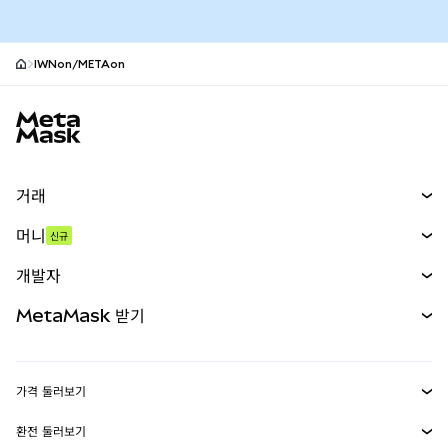
IWNon/METAon
MetaMask 사이트 바닥글
거래
스왑
머니
신규
예측 시장
신규
매수
개발자
무기한 선물
신규
카드
문서 보기
MetaMask 받기
실물자산
mUSD
신규
대시보드
Transaction Shield
수익 창출
Smart Accounts Kit
에이전트 지갑
신규
가격 둘러보기
임베디드 지갑
Snaps
비트코인 가격
환전 둘러보기
MetaMask Connect
이더리움 가격
보상
신규