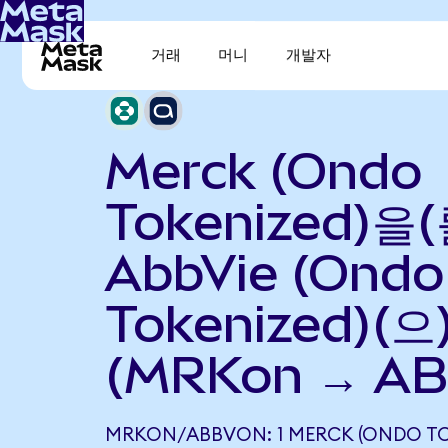
거래
머니
개발자
Merck (Ondo
Tokenized)을(
AbbVie (Ondo
Tokenized)(
(MRKon → AB
MRKON/ABBVON: 1 MERCK (ONDO TO