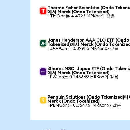
Thermo Fisher Scientific (Ondo Tokeni
에서 Merck (Ondo Tokenized)
1 TMOon는 4.4722 MRKon와 같음
Janus Henderson AAA CLO ETF (Ondo
Tokenized)에서 Merck (Ondo Tokenized
1 JAAAon는 0.399116 MRKon와 같음
iShares MSCI Japan ETF (Ondo Tokeni
에서 Merck (Ondo Tokenized)
1 EWJon는 0.745869 MRKon와 같음
Penguin Solutions (Ondo Tokenized)
Merck (Ondo Tokenized)
1 PENGon는 0.364751 MRKon와 같음