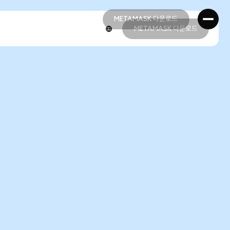
METAMASK 다운로드
METAMASK 다운로드
METAMASK 다운로드
METAMASK 다운로드