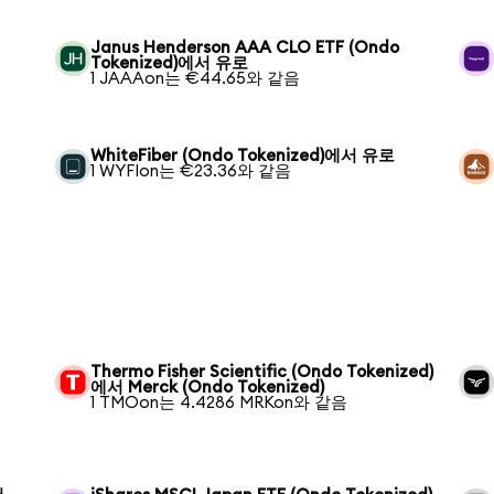
Janus Henderson AAA CLO ETF (Ondo
Tokenized)에서 유로
1 JAAAon는 €44.65와 같음
WhiteFiber (Ondo Tokenized)에서 유로
1 WYFIon는 €23.36와 같음
Thermo Fisher Scientific (Ondo Tokenized)
에서 Merck (Ondo Tokenized)
1 TMOon는 4.4286 MRKon와 같음