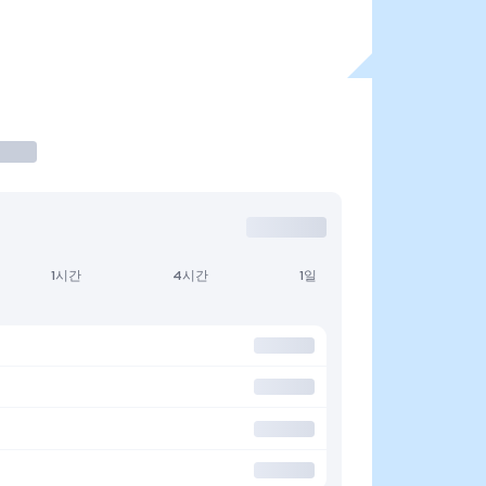
1시간
4시간
1일