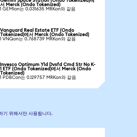
Gemini Space Station (Ondo Tokenized)에
서 Merck (Ondo Tokenized)
1 GEMIon는 0.031635 MRKon와 같음
Vanguard Real Estate ETF (Ondo
Tokenized)에서 Merck (Ondo Tokenized)
1 VNQon는 0.768739 MRKon와 같음
Invesco Optimum Yld Dvsfd Cmd Str No K-
1 ETF (Ondo Tokenized)에서 Merck (Ondo
Tokenized)
1 PDBCon는 0.129757 MRKon와 같음
식별하기 위해서만 사용됩니다.