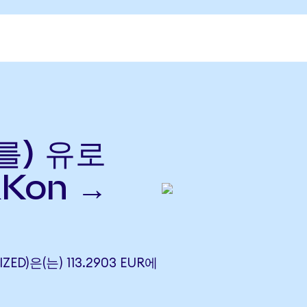
(를) 유로
RKon →
ZED)은(는) 113.2903 EUR에