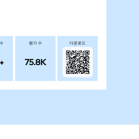
 수
평가 수
다운로드
+
75.8K