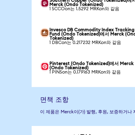
Southern Copper (Ondo Tokenized)에
Merck (Ondo Tokenized)
1 SCCOon는 1.5292 MRKon와 같음
Invesco DB Commodity Index Tracking
Fund (Ondo Tokenized)에서 Merck (On
Tokenized)
1 DBCon는 0.217232 MRKon와 같음
Pinterest (Ondo Tokenized)에서 Merck
(Ondo Tokenized)
1 PINSon는 0.179163 MRKon와 같음
면책 조항
이 제품은 Merck이(가) 발행, 후원, 보증하