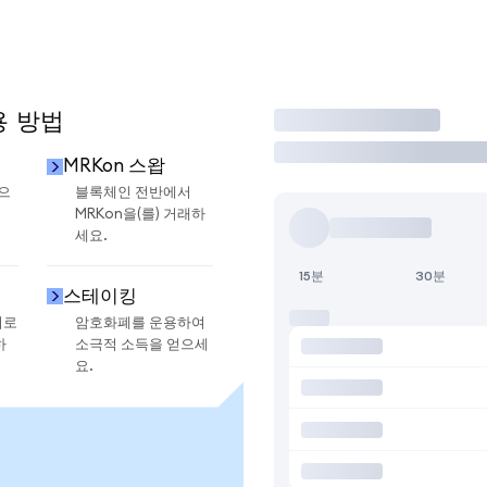
용 방법
거래
MRKon 스왑
금으
블록체인 전반에서
MRKon을(를) 거래하
세요.
15분
30분
스테이킹
지로
암호화폐를 운용하여
하
소극적 소득을 얻으세
요.