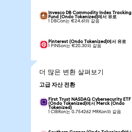
Invesco DB Commodity Index Tracking
Fund (Ondo Tokenized)에서 유로
1 DBCon는 €24.61와 같음
Pinterest (Ondo Tokenized)에서 유로
1 PINSon는 €20.30와 같음
더 많은 변환 살펴보기
고급 자산 전환
First Trust NASDAQ Cybersecurity ETF
(Ondo Tokenized)에서 Merck (Ondo
Tokenized)
1 CIBRon는 0.754262 MRKon와 같음