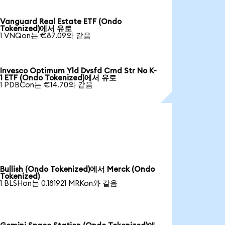
Vanguard Real Estate ETF (Ondo
Tokenized)에서 유로
1 VNQon는 €87.09와 같음
Invesco Optimum Yld Dvsfd Cmd Str No K-
1 ETF (Ondo Tokenized)에서 유로
1 PDBCon는 €14.70와 같음
Bullish (Ondo Tokenized)에서 Merck (Ondo
Tokenized)
1 BLSHon는 0.181921 MRKon와 같음