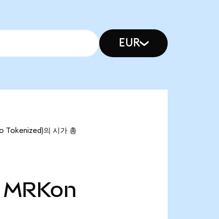
EUR
o Tokenized)의 시가 총
MRKon