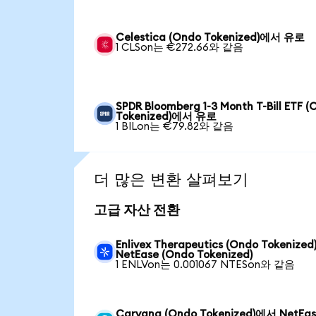
Celestica (Ondo Tokenized)에서 유로
1 CLSon는 €272.66와 같음
SPDR Bloomberg 1-3 Month T-Bill ETF 
Tokenized)에서 유로
1 BILon는 €79.82와 같음
더 많은 변환 살펴보기
고급 자산 전환
Enlivex Therapeutics (Ondo Tokenize
NetEase (Ondo Tokenized)
1 ENLVon는 0.001067 NTESon와 같음
Carvana (Ondo Tokenized)에서 NetEa