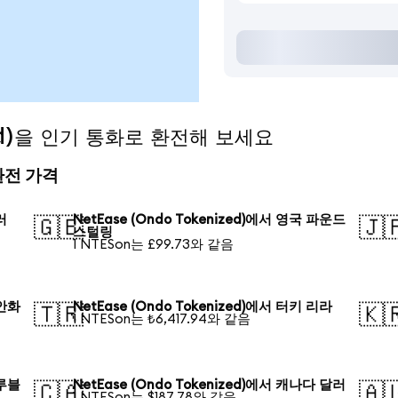
zed)을 인기 통화로 환전해 보세요
 환전 가격
러
NetEase (Ondo Tokenized)에서 영국 파운드
🇬🇧
🇯
스털링
1 NTESon는 £99.73와 같음
위안화
NetEase (Ondo Tokenized)에서 터키 리라
🇹🇷
🇰
1 NTESon는 ₺6,417.94와 같음
 루블
NetEase (Ondo Tokenized)에서 캐나다 달러
🇨🇦
🇦
1 NTESon는 $187.78와 같음