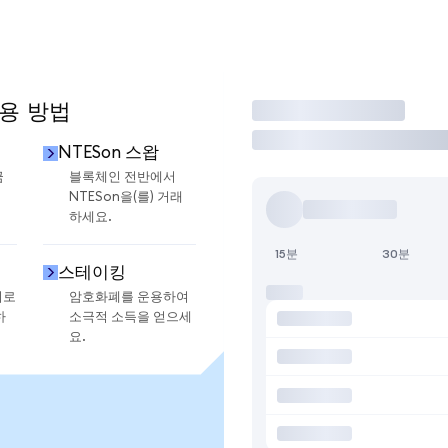
사용 방법
거래
NTESon 스왑
금
블록체인 전반에서
NTESon을(를) 거래
하세요.
15분
30분
스테이킹
지로
암호화폐를 운용하여
하
소극적 소득을 얻으세
요.