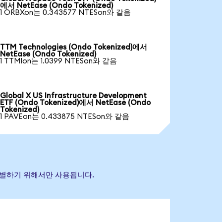
에서 NetEase (Ondo Tokenized)
1 ORBXon는 0.343577 NTESon와 같음
TTM Technologies (Ondo Tokenized)에서
NetEase (Ondo Tokenized)
1 TTMIon는 1.0399 NTESon와 같음
Global X US Infrastructure Development
ETF (Ondo Tokenized)에서 NetEase (Ondo
Tokenized)
1 PAVEon는 0.433875 NTESon와 같음
 식별하기 위해서만 사용됩니다.