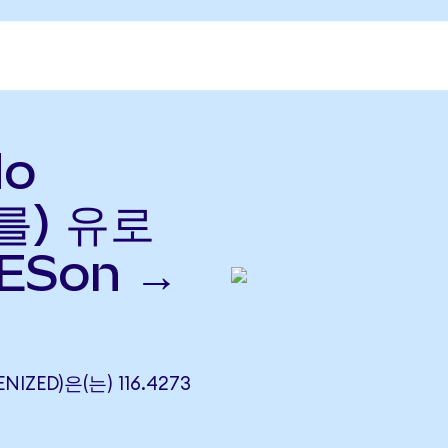
do
(를) 유로
ESon →
NIZED)은(는) 116.4273