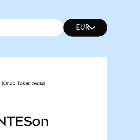
EUR
(Ondo Tokenized)의
NTESon