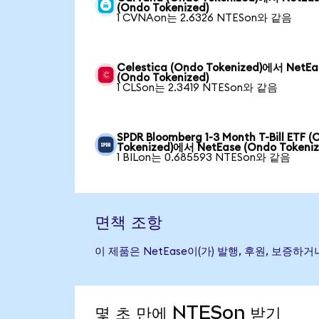
(Ondo Tokenized)
1 CVNAon는 2.6326 NTESon와 같음
Celestica (Ondo Tokenized)에서 NetEa
(Ondo Tokenized)
1 CLSon는 2.3419 NTESon와 같음
SPDR Bloomberg 1-3 Month T-Bill ETF 
Tokenized)에서 NetEase (Ondo Tokeniz
1 BILon는 0.685593 NTESon와 같음
면책 조항
이 제품은 NetEase이(가) 발행, 후원, 보
몇 초 만에 NTESon 받기