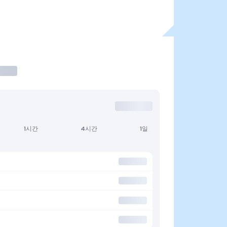
1시간
4시간
1일