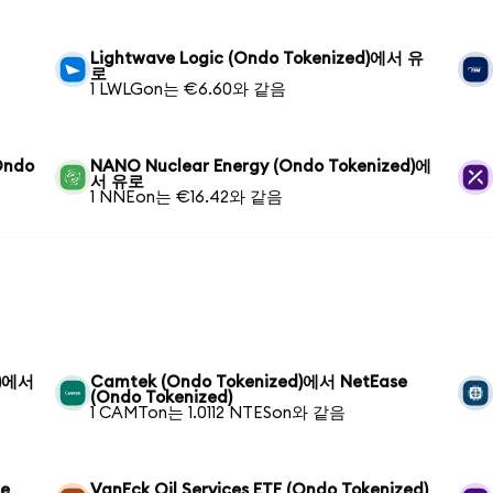
Lightwave Logic (Ondo Tokenized)에서 유
로
1 LWLGon는 €6.60와 같음
(Ondo
NANO Nuclear Energy (Ondo Tokenized)에
서 유로
1 NNEon는 €16.42와 같음
d)에서
Camtek (Ondo Tokenized)에서 NetEase
(Ondo Tokenized)
1 CAMTon는 1.0112 NTESon와 같음
se
VanEck Oil Services ETF (Ondo Tokenized)