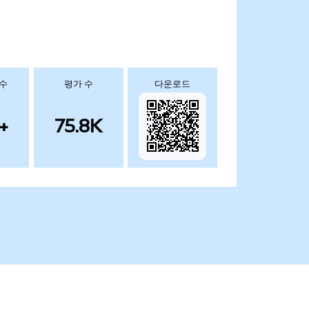
 수
평가 수
다운로드
+
75.8K