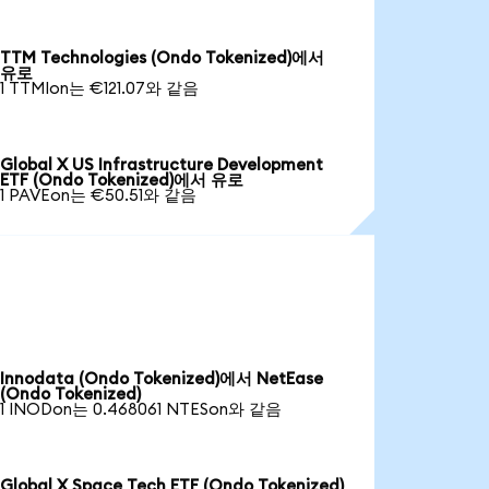
TTM Technologies (Ondo Tokenized)에서
유로
1 TTMIon는 €121.07와 같음
Global X US Infrastructure Development
ETF (Ondo Tokenized)에서 유로
1 PAVEon는 €50.51와 같음
Innodata (Ondo Tokenized)에서 NetEase
(Ondo Tokenized)
1 INODon는 0.468061 NTESon와 같음
Global X Space Tech ETF (Ondo Tokenized)