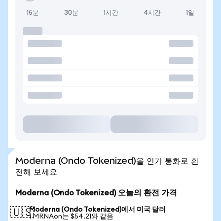
15분
30분
1시간
4시간
1일
Moderna (Ondo Tokenized)을 인기 통화로 환
전해 보세요
Moderna (Ondo Tokenized) 오늘의 환전 가격
Moderna (Ondo Tokenized)에서 미국 달러
🇺🇸
1 MRNAon는 $54.21와 같음