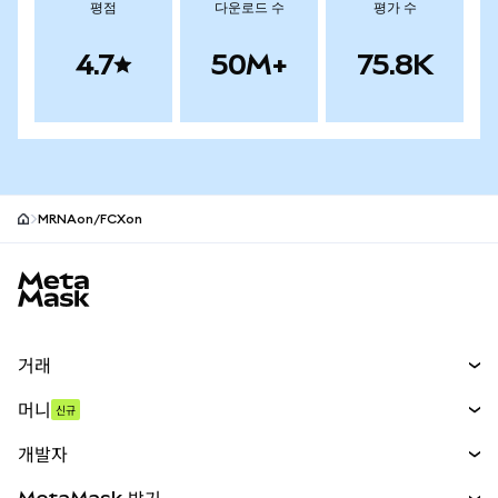
평점
다운로드 수
평가 수
4.7
50M+
75.8K
MRNAon/FCXon
MetaMask 사이트 바닥글
거래
스왑
머니
신규
예측 시장
신규
매수
개발자
무기한 선물
신규
카드
문서 보기