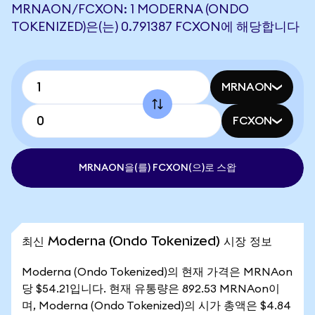
MRNAON/FCXON: 1 MODERNA (ONDO
TOKENIZED)은(는) 0.791387 FCXON에 해당합니다
MRNAON
FCXON
MRNAON을(를) FCXON(으)로 스왑
최신 Moderna (Ondo Tokenized) 시장 정보
Moderna (Ondo Tokenized)의 현재 가격은 MRNAon
당 $54.21입니다. 현재 유통량은 892.53 MRNAon이
며, Moderna (Ondo Tokenized)의 시가 총액은 $4.84