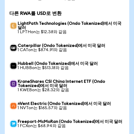
다른 RWA를 USD로 변환
LightPath Technologies (Ondo Tokenized)에서 미국
달러
1 LPTHon는 $12.38와 같음
Caterpillar (Ondo Tokenized)에서 미국 달러
1 CATon는 $874.91와 같음
Hubbell (Ondo Tokenized)에서 미국 달러
1 HUBBon는 $513.18와 같음
KraneShares CSI China Internet ETF (Ondo
Tokenized)에서 미국 달러
1 KWEBon는 $28.32와 같음
nVent Electric (Ondo Tokenized)에서 미국 달러
1 NVTon는 $165.57와 같음
Freeport-McMoRan (Ondo Tokenized)에서 미국 달러
1 FCXon는 $68.94와 같음