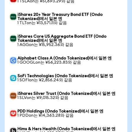
1 TSLAon는 ¥51,693.29와 같음
iShares 20+ Year Treasury Bond ETF (Ondo
Tokenized)에서 일본 엔
1 TLTon는 ¥13,571.11와 같음
iShares Core US Aggregate Bond ETF (Ondo
Tokenized)에서 일본 엔
1 AGGon는 ¥15,952.36와 같음
Alphabet Class A (Ondo Tokenized)에서 일본 엔
1 GOOGLon는 ¥56,223.83와 같음
SoFi Technologies (Ondo Tokenized)에서 일본 엔
1 SOFIon는 ¥2,856.24와 같음
iShares Silver Trust (Ondo Tokenized)에서 일본 엔
1 SLVon는 ¥9,015.32와 같음
PDD Holdings (Ondo Tokenized)에서 일본 엔
1 PDDon는 ¥14,363.28와 같음
Hims & Hers Health (Ondo Tokenized)에서 일본 엔