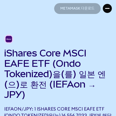
METAMASK 다운로드
METAMASK 다운로드
iShares Core MSCI
EAFE ETF (Ondo
Tokenized)을(를) 일본 엔
(으)로 환전 (IEFAon →
JPY)
IEFAON/JPY: 1 ISHARES CORE MSCI EAFE ETF
(ONDO TOKENIZED)은(는) 16,556.7033 JPY에 해당