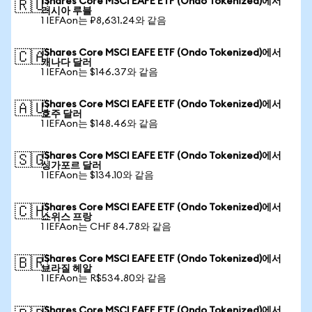
iShares Core MSCI EAFE ETF (Ondo Tokenized)에서
🇷🇺
러시아 루블
1 IEFAon는 ₽8,631.24와 같음
iShares Core MSCI EAFE ETF (Ondo Tokenized)에서
🇨🇦
캐나다 달러
1 IEFAon는 $146.37와 같음
iShares Core MSCI EAFE ETF (Ondo Tokenized)에서
🇦🇺
호주 달러
1 IEFAon는 $148.46와 같음
iShares Core MSCI EAFE ETF (Ondo Tokenized)에서
🇸🇬
싱가포르 달러
1 IEFAon는 $134.10와 같음
iShares Core MSCI EAFE ETF (Ondo Tokenized)에서
🇨🇭
스위스 프랑
1 IEFAon는 CHF 84.78와 같음
iShares Core MSCI EAFE ETF (Ondo Tokenized)에서
🇧🇷
브라질 헤알
1 IEFAon는 R$534.80와 같음
iShares Core MSCI EAFE ETF (Ondo Tokenized)에서