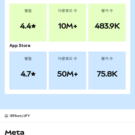
평점
다운로드 수
평가 수
4.4
10M+
483.9K
App Store
평점
다운로드 수
평가 수
4.7
50M+
75.8K
IEFAon/JPY
MetaMask 사이트 바닥글