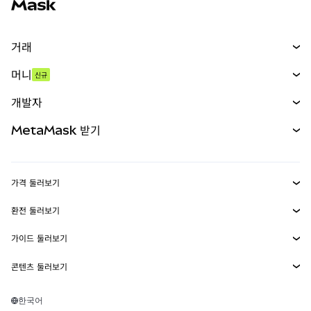
거래
스왑
머니
신규
예측 시장
신규
매수
개발자
무기한 선물
신규
카드
문서 보기
MetaMask 받기
실물자산
mUSD
신규
대시보드
Transaction Shield
수익 창출
Smart Accounts Kit
에이전트 지갑
신규
가격 둘러보기
임베디드 지갑
Snaps
비트코인 가격
환전 둘러보기
MetaMask Connect
이더리움 가격
보상
신규
BTC를 USD로 환전
솔라나 가격
가이드 둘러보기
Snaps
보안
ETH를 USD로 환전
BTC 매수
시바이누 가격
USDT를 INR로 환전
콘텐츠 둘러보기
웹3 서비스
고객 지원
ETH 매수
페페 가격
비트코인 지갑
BTC를 USDT로 환전
SOL 매수
채용
테더 가격
솔라나 지갑
한국어
BTC를 INR로 환전