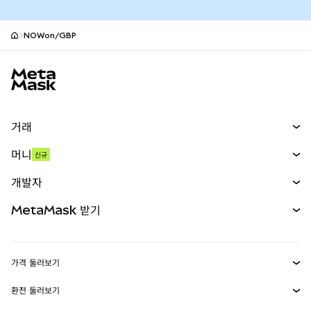
NOWon/GBP
MetaMask 사이트 바닥글
거래
스왑
머니
신규
예측 시장
신규
매수
개발자
무기한 선물
신규
카드
문서 보기
MetaMask 받기
실물자산
mUSD
신규
대시보드
Transaction Shield
수익 창출
Smart Accounts Kit
에이전트 지갑
신규
가격 둘러보기
임베디드 지갑
Snaps
비트코인 가격
환전 둘러보기
MetaMask Connect
이더리움 가격
보상
신규
BTC를 USD로 환전