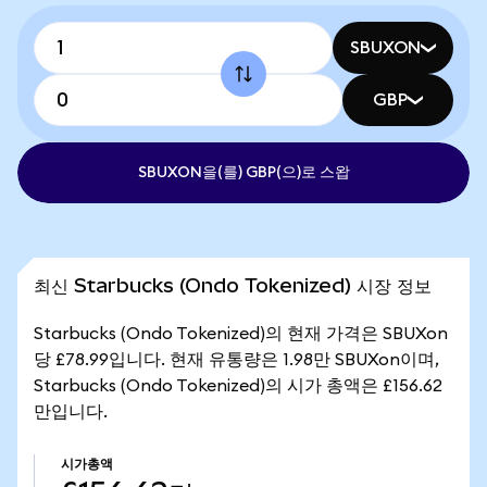
SBUXON
GBP
SBUXON을(를) GBP(으)로 스왑
최신 Starbucks (Ondo Tokenized) 시장 정보
Starbucks (Ondo Tokenized)의 현재 가격은 SBUXon
당 £78.99입니다. 현재 유통량은 1.98만 SBUXon이며,
Starbucks (Ondo Tokenized)의 시가 총액은 £156.62
만입니다.
시가총액