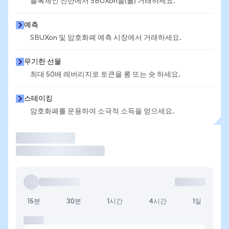
블록체인 전반에서 SBUXon을(를) 거래하세요.
예측
SBUXon 및 암호화폐 예측 시장에서 거래하세요.
무기한 선물
최대 50배 레버리지로 토큰을 롱 또는 숏 하세요.
스테이킹
암호화폐를 운용하여 소극적 소득을 얻으세요.
거래
15분
30분
1시간
4시간
1일