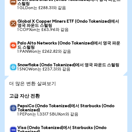
스털링
1 GLDon는 £288.31와 같음
Global X Copper Miners ETF (Ondo Tokenized)에서
영국 파운드 스털링
1 COPXon는 £63.96와 같음
Palo Alto Networks (Ondo Tokenized)에서 영국 파운
드 스털링
1 PANWon는 £262.82와 같음
Snowflake (Ondo Tokenized)에서 영국 파운드 스털링
1 SNOWon는 £237.31와 같음
더 많은 변환 살펴보기
고급 자산 전환
PepsiCo (Ondo Tokenized)에서 Starbucks (Ondo
Tokenized)
1 PEPon는 1.3317 SBUXon와 같음
Visa (Ondo Tokenized)에서 Starbucks (Ondo