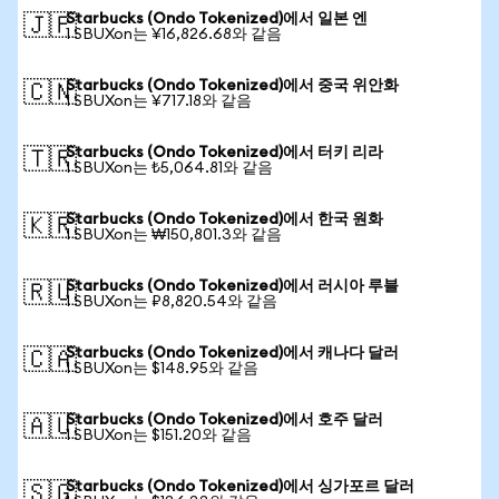
Starbucks (Ondo Tokenized)에서 일본 엔
🇯🇵
1 SBUXon는 ¥16,826.68와 같음
Starbucks (Ondo Tokenized)에서 중국 위안화
🇨🇳
1 SBUXon는 ¥717.18와 같음
Starbucks (Ondo Tokenized)에서 터키 리라
🇹🇷
1 SBUXon는 ₺5,064.81와 같음
Starbucks (Ondo Tokenized)에서 한국 원화
🇰🇷
1 SBUXon는 ₩150,801.3와 같음
Starbucks (Ondo Tokenized)에서 러시아 루블
🇷🇺
1 SBUXon는 ₽8,820.54와 같음
Starbucks (Ondo Tokenized)에서 캐나다 달러
🇨🇦
1 SBUXon는 $148.95와 같음
Starbucks (Ondo Tokenized)에서 호주 달러
🇦🇺
1 SBUXon는 $151.20와 같음
Starbucks (Ondo Tokenized)에서 싱가포르 달러
🇸🇬