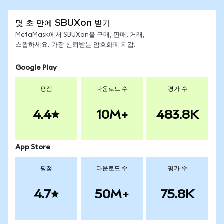
몇 초 만에 SBUXon 받기
MetaMask에서 SBUXon을 구매, 판매, 거래,
스왑하세요. 가장 신뢰받는 암호화폐 지갑.
Google Play
평점
다운로드 수
평가 수
4.4
10M+
483.8K
App Store
평점
다운로드 수
평가 수
4.7
50M+
75.8K