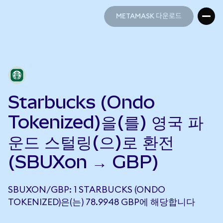
METAMASK 다운로드
METAMASK 다운로드
Starbucks (Ondo
Tokenized)을(를) 영국 파
운드 스털링(으)로 환전
(SBUXon → GBP)
SBUXON/GBP: 1 STARBUCKS (ONDO
TOKENIZED)은(는) 78.9948 GBP에 해당합니다