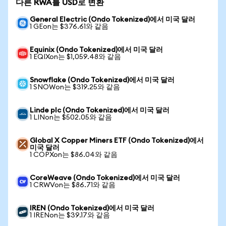
다른 RWA를 USD로 변환
General Electric (Ondo Tokenized)에서 미국 달러
1 GEon는 $376.61와 같음
Equinix (Ondo Tokenized)에서 미국 달러
1 EQIXon는 $1,059.48와 같음
Snowflake (Ondo Tokenized)에서 미국 달러
1 SNOWon는 $319.25와 같음
Linde plc (Ondo Tokenized)에서 미국 달러
1 LINon는 $502.05와 같음
Global X Copper Miners ETF (Ondo Tokenized)에서
미국 달러
1 COPXon는 $86.04와 같음
CoreWeave (Ondo Tokenized)에서 미국 달러
1 CRWVon는 $86.71와 같음
IREN (Ondo Tokenized)에서 미국 달러
1 IRENon는 $39.17와 같음