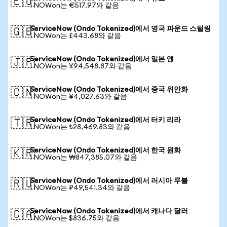
🇪🇺
1 NOWon는 €517.97와 같음
ServiceNow (Ondo Tokenized)에서 영국 파운드 스털링
🇬🇧
1 NOWon는 £443.68와 같음
ServiceNow (Ondo Tokenized)에서 일본 엔
🇯🇵
1 NOWon는 ¥94,548.87와 같음
ServiceNow (Ondo Tokenized)에서 중국 위안화
🇨🇳
1 NOWon는 ¥4,027.63와 같음
ServiceNow (Ondo Tokenized)에서 터키 리라
🇹🇷
1 NOWon는 ₺28,469.83와 같음
ServiceNow (Ondo Tokenized)에서 한국 원화
🇰🇷
1 NOWon는 ₩847,385.07와 같음
ServiceNow (Ondo Tokenized)에서 러시아 루블
🇷🇺
1 NOWon는 ₽49,541.34와 같음
ServiceNow (Ondo Tokenized)에서 캐나다 달러
🇨🇦
1 NOWon는 $836.75와 같음