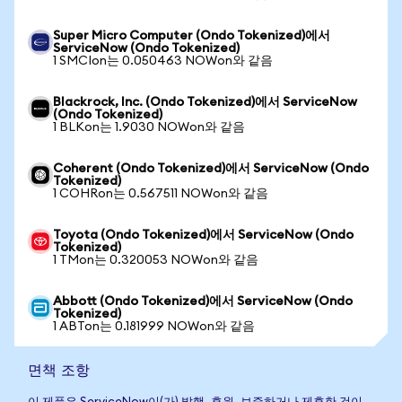
Super Micro Computer (Ondo Tokenized)에서
ServiceNow (Ondo Tokenized)
1 SMCIon는 0.050463 NOWon와 같음
Blackrock, Inc. (Ondo Tokenized)에서 ServiceNow
(Ondo Tokenized)
1 BLKon는 1.9030 NOWon와 같음
Coherent (Ondo Tokenized)에서 ServiceNow (Ondo
Tokenized)
1 COHRon는 0.567511 NOWon와 같음
Toyota (Ondo Tokenized)에서 ServiceNow (Ondo
Tokenized)
1 TMon는 0.320053 NOWon와 같음
Abbott (Ondo Tokenized)에서 ServiceNow (Ondo
Tokenized)
1 ABTon는 0.181999 NOWon와 같음
면책 조항