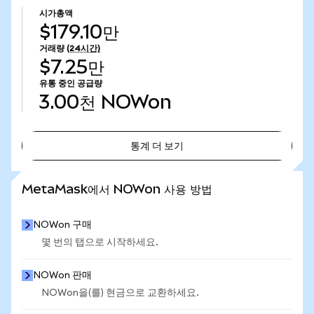
시가총액
$179.10만
거래량
(24시간)
$7.25만
유통 중인 공급량
3.00천
NOWon
통계 더 보기
통계 더 보기
MetaMask에서 NOWon 사용 방법
NOWon 구매
몇 번의 탭으로 시작하세요.
NOWon 판매
NOWon을(를) 현금으로 교환하세요.