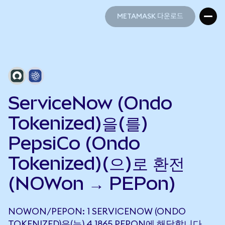
METAMASK 다운로드
METAMASK 다운로드
ServiceNow (Ondo
Tokenized)을(를)
PepsiCo (Ondo
Tokenized)(으)로 환전
(NOWon → PEPon)
NOWON/PEPON: 1 SERVICENOW (ONDO
TOKENIZED)은(는) 4.1865 PEPON에 해당합니다