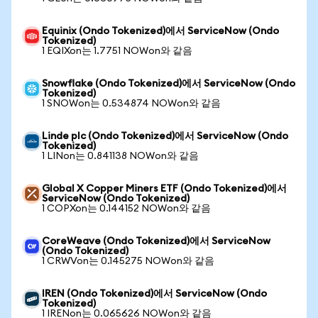
Equinix (Ondo Tokenized)에서 ServiceNow (Ondo
Tokenized)
1 EQIXon는 1.7751 NOWon와 같음
Snowflake (Ondo Tokenized)에서 ServiceNow (Ondo
Tokenized)
1 SNOWon는 0.534874 NOWon와 같음
Linde plc (Ondo Tokenized)에서 ServiceNow (Ondo
Tokenized)
1 LINon는 0.841138 NOWon와 같음
Global X Copper Miners ETF (Ondo Tokenized)에서
ServiceNow (Ondo Tokenized)
1 COPXon는 0.144152 NOWon와 같음
CoreWeave (Ondo Tokenized)에서 ServiceNow
(Ondo Tokenized)
1 CRWVon는 0.145275 NOWon와 같음
IREN (Ondo Tokenized)에서 ServiceNow (Ondo
Tokenized)
1 IRENon는 0.065626 NOWon와 같음