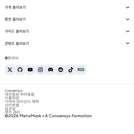
Smart Accounts Kit
에이전트 지갑
신규
가격 둘러보기
임베디드 지갑
Snaps
비트코인 가격
환전 둘러보기
MetaMask Connect
이더리움 가격
보상
신규
BTC를 USD로 환전
솔라나 가격
가이드 둘러보기
Snaps
보안
ETH를 USD로 환전
BTC 매수
시바이누 가격
USDT를 INR로 환전
콘텐츠 둘러보기
웹3 서비스
고객 지원
ETH 매수
페페 가격
비트코인 지갑
BTC를 USDT로 환전
SOL 매수
채용
테더 가격
솔라나 지갑
한국어
BTC를 INR로 환전
PEPE 매수
연락처
USDC 가격
최고의 암호화폐 카드
ETH를 USDT로 환전
USDT 매수
체인링크 가격
최고의 모바일 암호화폐 지갑
USDT를 PHP로 환전
USDC 매수
Polymarket이란?
BTC를 EUR로 환전
SHIB 매수
Consensys
암호화폐 세금 뉴스
개인정보 처리방침
이용약관
BNB 매수
기여자 라이선스 계약
암호화폐 매수 방법
사이트맵
접근성
비트코인 매도 방법
쿠키 관리
©2026 MetaMask • A Consensys Formation