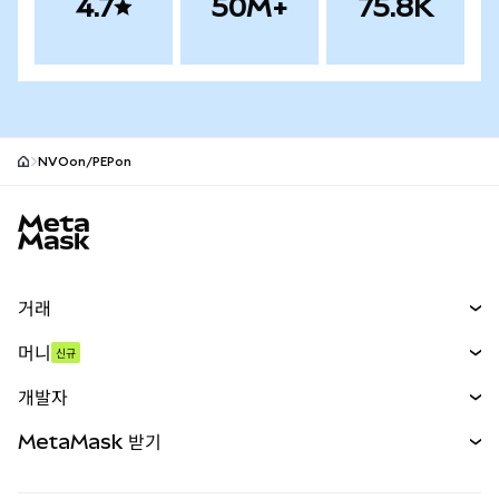
4.7
50M+
75.8K
NVOon/PEPon
MetaMask 사이트 바닥글
거래
스왑
머니
신규
예측 시장
신규
매수
개발자
무기한 선물
신규
카드
문서 보기
MetaMask 받기
실물자산
mUSD
신규
대시보드
Transaction Shield
수익 창출