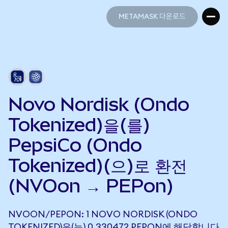
METAMASK 다운로드
METAMASK 다운로드
Novo Nordisk (Ondo
Tokenized)을(를)
PepsiCo (Ondo
Tokenized)(으)로 환전
(NVOon → PEPon)
NVOON/PEPON: 1 NOVO NORDISK (ONDO
TOKENIZED)은(는) 0.330472 PEPON에 해당합니다