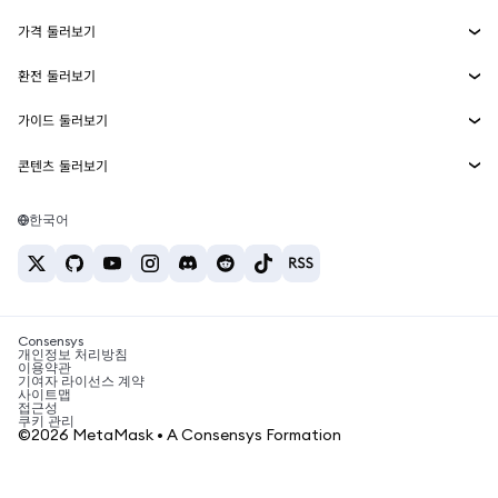
수익 창출
Smart Accounts Kit
에이전트 지갑
신규
가격 둘러보기
임베디드 지갑
Snaps
비트코인 가격
환전 둘러보기
MetaMask Connect
이더리움 가격
보상
신규
BTC를 USD로 환전
솔라나 가격
가이드 둘러보기
Snaps
보안
ETH를 USD로 환전
BTC 매수
시바이누 가격
USDT를 INR로 환전
콘텐츠 둘러보기
웹3 서비스
고객 지원
ETH 매수
페페 가격
비트코인 지갑
BTC를 USDT로 환전
SOL 매수
채용
테더 가격
솔라나 지갑
한국어
BTC를 INR로 환전
PEPE 매수
연락처
USDC 가격
최고의 암호화폐 카드
ETH를 USDT로 환전
USDT 매수
체인링크 가격
최고의 모바일 암호화폐 지갑
USDT를 PHP로 환전
USDC 매수
Polymarket이란?
BTC를 EUR로 환전
SHIB 매수
Consensys
암호화폐 세금 뉴스
개인정보 처리방침
이용약관
BNB 매수
기여자 라이선스 계약
암호화폐 매수 방법
사이트맵
접근성
비트코인 매도 방법
쿠키 관리
©2026 MetaMask • A Consensys Formation