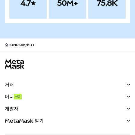
4.7
50M+
75.8K
ONDSon/BDT
MetaMask 사이트 바닥글
거래
스왑
머니
신규
예측 시장
신규
매수
개발자
무기한 선물
신규
카드
문서 보기
MetaMask 받기
실물자산
mUSD
신규
대시보드
Transaction Shield