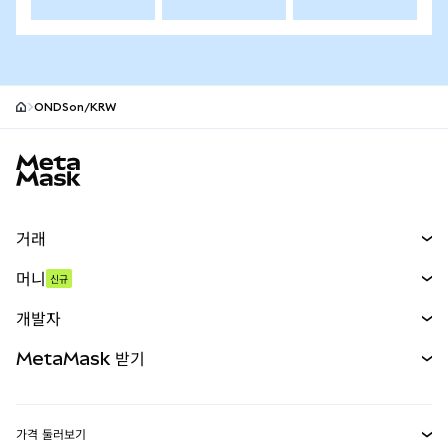
ONDSon/KRW
MetaMask 사이트 바닥글
거래
스왑
머니
신규
예측 시장
신규
매수
개발자
무기한 선물
신규
카드
문서 보기
MetaMask 받기
실물자산
mUSD
신규
대시보드
Transaction Shield
수익 창출
Smart Accounts Kit
에이전트 지갑
신규
가격 둘러보기
임베디드 지갑