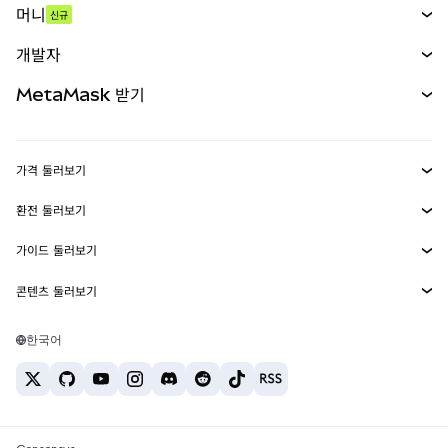
머니
신규
예측 시장
신규
매수
개발자
무기한 선물
신규
카드
문서 보기
MetaMask 받기
실물자산
mUSD
신규
대시보드
Transaction Shield
수익 창출
Smart Accounts Kit
에이전트 지갑
신규
가격 둘러보기
임베디드 지갑
Snaps
비트코인 가격
환전 둘러보기
MetaMask Connect
이더리움 가격
보상
신규
BTC를 USD로 환전
솔라나 가격
가이드 둘러보기
Snaps
보안
ETH를 USD로 환전
BTC 매수
시바이누 가격
USDT를 INR로 환전
콘텐츠 둘러보기
웹3 서비스
고객 지원
ETH 매수
페페 가격
비트코인 지갑
BTC를 USDT로 환전
SOL 매수
채용
테더 가격
솔라나 지갑
한국어
BTC를 INR로 환전
PEPE 매수
연락처
USDC 가격
최고의 암호화폐 카드
ETH를 USDT로 환전
USDT 매수
체인링크 가격
최고의 모바일 암호화폐 지갑
USDT를 PHP로 환전
USDC 매수
Polymarket이란?
BTC를 EUR로 환전