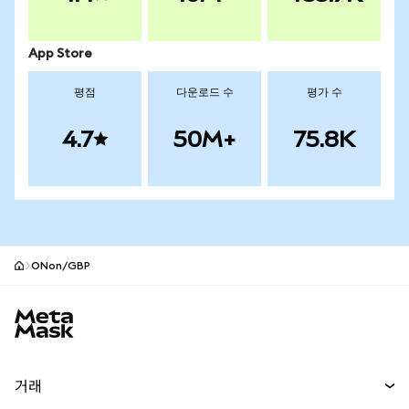
App Store
평점
다운로드 수
평가 수
4.7
50M+
75.8K
ONon/GBP
MetaMask 사이트 바닥글
거래
스왑