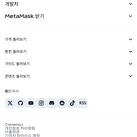
개발자
무기한 선물
신규
카드
문서 보기
MetaMask 받기
실물자산
mUSD
신규
대시보드
Transaction Shield
수익 창출
Smart Accounts Kit
에이전트 지갑
신규
가격 둘러보기
임베디드 지갑
Snaps
비트코인 가격
환전 둘러보기
MetaMask Connect
이더리움 가격
보상
신규
BTC를 USD로 환전
솔라나 가격
가이드 둘러보기
Snaps
보안
ETH를 USD로 환전
BTC 매수
시바이누 가격
USDT를 INR로 환전
콘텐츠 둘러보기
웹3 서비스
고객 지원
ETH 매수
페페 가격
비트코인 지갑
BTC를 USDT로 환전
SOL 매수
채용
테더 가격
솔라나 지갑
한국어
BTC를 INR로 환전
PEPE 매수
연락처
USDC 가격
최고의 암호화폐 카드
ETH를 USDT로 환전
USDT 매수
체인링크 가격
최고의 모바일 암호화폐 지갑
USDT를 PHP로 환전
USDC 매수
Polymarket이란?
BTC를 EUR로 환전
SHIB 매수
Consensys
암호화폐 세금 뉴스
개인정보 처리방침
이용약관
BNB 매수
기여자 라이선스 계약
암호화폐 매수 방법