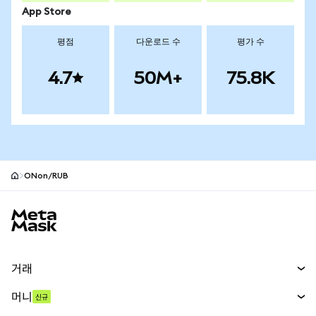
App Store
평점
다운로드 수
평가 수
4.7
50M+
75.8K
ONon/RUB
MetaMask 사이트 바닥글
거래
스왑
머니
신규
예측 시장
신규
매수