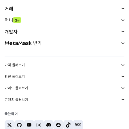
거래
스왑
머니
신규
예측 시장
신규
매수
개발자
무기한 선물
신규
카드
문서 보기
MetaMask 받기
실물자산
mUSD
신규
대시보드
Transaction Shield
수익 창출
Smart Accounts Kit
에이전트 지갑
신규
가격 둘러보기
임베디드 지갑
Snaps
비트코인 가격
환전 둘러보기
MetaMask Connect
이더리움 가격
보상
신규
BTC를 USD로 환전
솔라나 가격
가이드 둘러보기
Snaps
보안
ETH를 USD로 환전
BTC 매수
시바이누 가격
USDT를 INR로 환전
콘텐츠 둘러보기
웹3 서비스
고객 지원
ETH 매수
페페 가격
비트코인 지갑
BTC를 USDT로 환전
SOL 매수
채용
테더 가격
솔라나 지갑
한국어
BTC를 INR로 환전
PEPE 매수
연락처
USDC 가격
최고의 암호화폐 카드
ETH를 USDT로 환전
USDT 매수