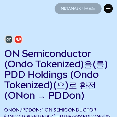
METAMASK 다운로드
METAMASK 다운로드
ON Semiconductor
(Ondo Tokenized)을(를)
PDD Holdings (Ondo
Tokenized)(으)로 환전
(ONon → PDDon)
ONON/PDDON: 1 ON SEMICONDUCTOR
(ONDO TOKENIZED)은(는) 0.897639 PDDON에 해