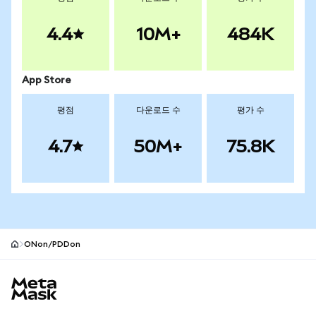
4.4
10M+
484K
App Store
평점
다운로드 수
평가 수
4.7
50M+
75.8K
ONon/PDDon
MetaMask 사이트 바닥글