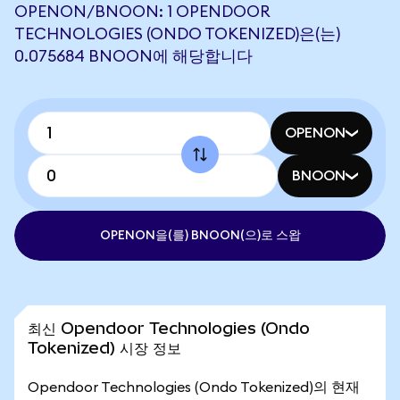
OPENON/BNOON: 1 OPENDOOR
TECHNOLOGIES (ONDO TOKENIZED)은(는)
0.075684 BNOON에 해당합니다
OPENON
BNOON
OPENON을(를) BNOON(으)로 스왑
최신 Opendoor Technologies (Ondo
Tokenized) 시장 정보
Opendoor Technologies (Ondo Tokenized)의 현재