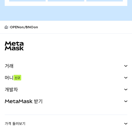
OPENon/BNOon
MetaMask 사이트 바닥글
거래
스왑
머니
신규
예측 시장
신규
매수
개발자
무기한 선물
신규
카드
문서 보기
MetaMask 받기
실물자산
mUSD
신규
대시보드
Transaction Shield
수익 창출
Smart Accounts Kit
에이전트 지갑
신규
가격 둘러보기
임베디드 지갑
Snaps
비트코인 가격