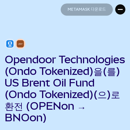
METAMASK 다운로드
METAMASK 다운로드
Opendoor Technologies
(Ondo Tokenized)을(를)
US Brent Oil Fund
(Ondo Tokenized)(으)로
환전 (OPENon →
BNOon)