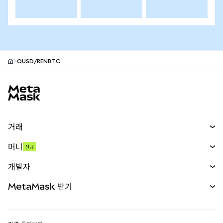
OUSD/RENBTC
MetaMask 사이트 바닥글
거래
스왑
머니
신규
예측 시장
신규
매수
개발자
무기한 선물
신규
카드
문서 보기
MetaMask 받기
실물자산
mUSD
신규
대시보드
Transaction Shield
수익 창출
Smart Accounts Kit
에이전트 지갑
신규