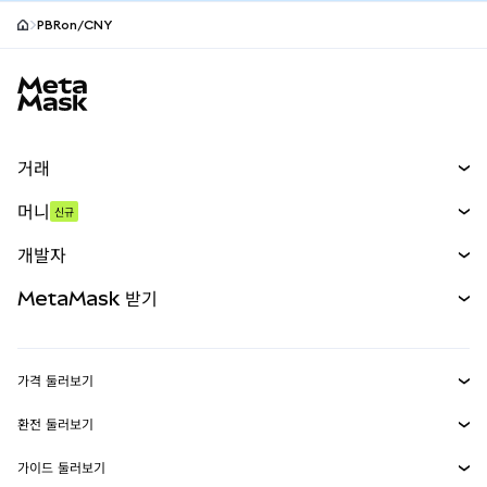
PBRon/CNY
MetaMask 사이트 바닥글
거래
스왑
머니
신규
예측 시장
신규
매수
개발자
무기한 선물
신규
카드
문서 보기
MetaMask 받기
실물자산
mUSD
신규
대시보드
Transaction Shield
수익 창출
Smart Accounts Kit
에이전트 지갑
신규
가격 둘러보기
임베디드 지갑
Snaps
비트코인 가격
환전 둘러보기
MetaMask Connect
이더리움 가격
보상
신규
BTC를 USD로 환전
솔라나 가격
가이드 둘러보기
Snaps
보안
ETH를 USD로 환전