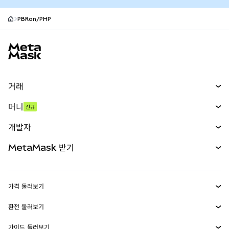
PBRon/PHP
MetaMask 사이트 바닥글
거래
스왑
머니
신규
예측 시장
신규
매수
개발자
무기한 선물
신규
카드
문서 보기
MetaMask 받기
실물자산
mUSD
신규
대시보드
Transaction Shield
수익 창출
Smart Accounts Kit
에이전트 지갑
신규
가격 둘러보기
임베디드 지갑
Snaps
비트코인 가격
환전 둘러보기
MetaMask Connect
이더리움 가격
보상
신규
BTC를 USD로 환전
솔라나 가격
가이드 둘러보기