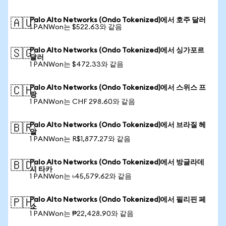
Palo Alto Networks (Ondo Tokenized)에서 호주 달러
🇦🇺
1 PANWon는 $522.63와 같음
Palo Alto Networks (Ondo Tokenized)에서 싱가포르
🇸🇬
달러
1 PANWon는 $472.33와 같음
Palo Alto Networks (Ondo Tokenized)에서 스위스 프
🇨🇭
랑
1 PANWon는 CHF 298.60와 같음
Palo Alto Networks (Ondo Tokenized)에서 브라질 헤
🇧🇷
알
1 PANWon는 R$1,877.27와 같음
Palo Alto Networks (Ondo Tokenized)에서 방글라데
🇧🇩
시 타카
1 PANWon는 ৳45,579.62와 같음
Palo Alto Networks (Ondo Tokenized)에서 필리핀 페
🇵🇭
소
1 PANWon는 ₱22,428.90와 같음