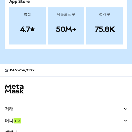
App Store
평점
다운로드 수
평가 수
4.7
50M+
75.8K
PANWon/CNY
MetaMask 사이트 바닥글
거래
스왑
머니
신규
예측 시장
신규
매수