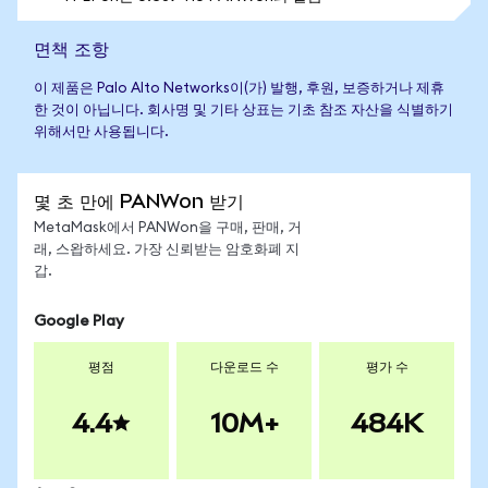
면책 조항
이 제품은 Palo Alto Networks이(가) 발행, 후원, 보증하거나 제휴
한 것이 아닙니다. 회사명 및 기타 상표는 기초 참조 자산을 식별하기
위해서만 사용됩니다.
몇 초 만에 PANWon 받기
MetaMask에서 PANWon을 구매, 판매, 거
래, 스왑하세요. 가장 신뢰받는 암호화폐 지
갑.
Google Play
평점
다운로드 수
평가 수
4.4
10M+
484K