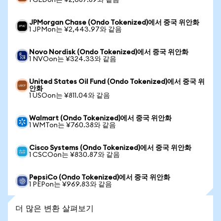
1 GLDon는 ¥2,687.89와 같음
JPMorgan Chase (Ondo Tokenized)에서 중국 위안화
1 JPMon는 ¥2,443.97와 같음
Novo Nordisk (Ondo Tokenized)에서 중국 위안화
1 NVOon는 ¥324.33와 같음
United States Oil Fund (Ondo Tokenized)에서 중국 위
안화
1 USOon는 ¥811.04와 같음
Walmart (Ondo Tokenized)에서 중국 위안화
1 WMTon는 ¥760.38와 같음
Cisco Systems (Ondo Tokenized)에서 중국 위안화
1 CSCOon는 ¥830.87와 같음
PepsiCo (Ondo Tokenized)에서 중국 위안화
1 PEPon는 ¥969.83와 같음
더 많은 변환 살펴보기