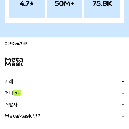
4.7
50M+
75.8K
PGon/PHP
MetaMask 사이트 바닥글
거래
스왑
머니
신규
예측 시장
신규
매수
개발자
무기한 선물
신규
카드
문서 보기
MetaMask 받기
실물자산
mUSD
신규
대시보드
Transaction Shield