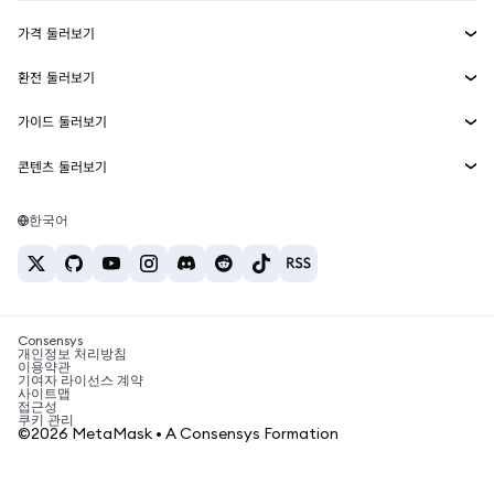
수익 창출
Smart Accounts Kit
에이전트 지갑
신규
가격 둘러보기
임베디드 지갑
Snaps
비트코인 가격
환전 둘러보기
MetaMask Connect
이더리움 가격
보상
신규
BTC를 USD로 환전
솔라나 가격
가이드 둘러보기
Snaps
보안
ETH를 USD로 환전
BTC 매수
시바이누 가격
USDT를 INR로 환전
콘텐츠 둘러보기
웹3 서비스
고객 지원
ETH 매수
페페 가격
비트코인 지갑
BTC를 USDT로 환전
SOL 매수
채용
테더 가격
솔라나 지갑
한국어
BTC를 INR로 환전
PEPE 매수
연락처
USDC 가격
최고의 암호화폐 카드
ETH를 USDT로 환전
USDT 매수
체인링크 가격
최고의 모바일 암호화폐 지갑
USDT를 PHP로 환전
USDC 매수
Polymarket이란?
BTC를 EUR로 환전
SHIB 매수
Consensys
암호화폐 세금 뉴스
개인정보 처리방침
이용약관
BNB 매수
기여자 라이선스 계약
암호화폐 매수 방법
사이트맵
접근성
비트코인 매도 방법
쿠키 관리
©2026 MetaMask • A Consensys Formation