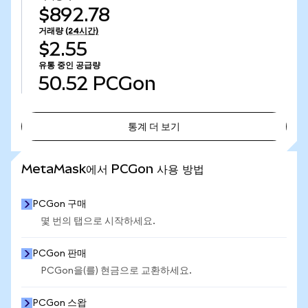
$892.78
거래량
(24시간)
$2.55
유통 중인 공급량
50.52
PCGon
통계 더 보기
통계 더 보기
MetaMask에서 PCGon 사용 방법
PCGon 구매
몇 번의 탭으로 시작하세요.
PCGon 판매
PCGon을(를) 현금으로 교환하세요.
PCGon 스왑