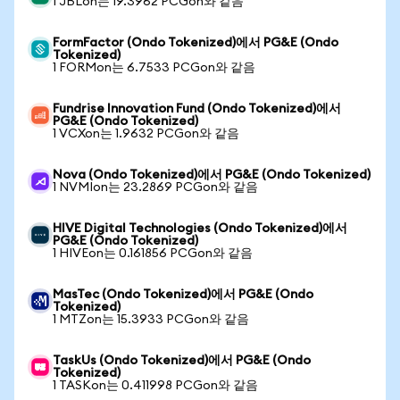
1 JBLon는 19.3962 PCGon와 같음
FormFactor (Ondo Tokenized)에서 PG&E (Ondo
Tokenized)
1 FORMon는 6.7533 PCGon와 같음
Fundrise Innovation Fund (Ondo Tokenized)에서
PG&E (Ondo Tokenized)
1 VCXon는 1.9632 PCGon와 같음
Nova (Ondo Tokenized)에서 PG&E (Ondo Tokenized)
1 NVMIon는 23.2869 PCGon와 같음
HIVE Digital Technologies (Ondo Tokenized)에서
PG&E (Ondo Tokenized)
1 HIVEon는 0.161856 PCGon와 같음
MasTec (Ondo Tokenized)에서 PG&E (Ondo
Tokenized)
1 MTZon는 15.3933 PCGon와 같음
TaskUs (Ondo Tokenized)에서 PG&E (Ondo
Tokenized)
1 TASKon는 0.411998 PCGon와 같음