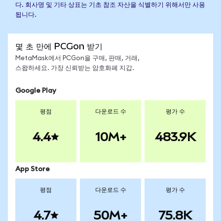
다. 회사명 및 기타 상표는 기초 참조 자산을 식별하기 위해서만 사용
됩니다.
몇 초 만에 PCGon 받기
MetaMask에서 PCGon을 구매, 판매, 거래,
스왑하세요. 가장 신뢰받는 암호화폐 지갑.
Google Play
평점
다운로드 수
평가 수
4.4
10M+
483.9K
App Store
평점
다운로드 수
평가 수
4.7
50M+
75.8K