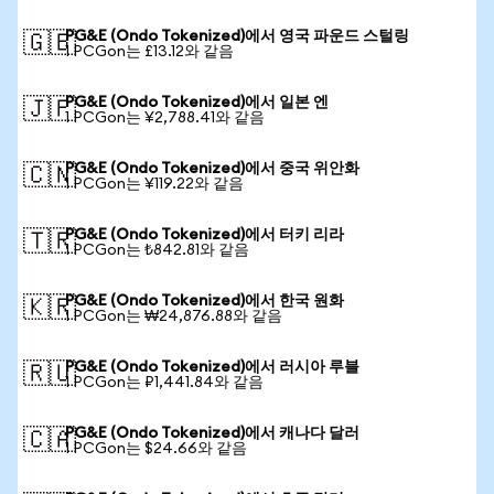
PG&E (Ondo Tokenized)에서 영국 파운드 스털링
🇬🇧
1 PCGon는 £13.12와 같음
PG&E (Ondo Tokenized)에서 일본 엔
🇯🇵
1 PCGon는 ¥2,788.41와 같음
PG&E (Ondo Tokenized)에서 중국 위안화
🇨🇳
1 PCGon는 ¥119.22와 같음
PG&E (Ondo Tokenized)에서 터키 리라
🇹🇷
1 PCGon는 ₺842.81와 같음
PG&E (Ondo Tokenized)에서 한국 원화
🇰🇷
1 PCGon는 ₩24,876.88와 같음
PG&E (Ondo Tokenized)에서 러시아 루블
🇷🇺
1 PCGon는 ₽1,441.84와 같음
PG&E (Ondo Tokenized)에서 캐나다 달러
🇨🇦
1 PCGon는 $24.66와 같음