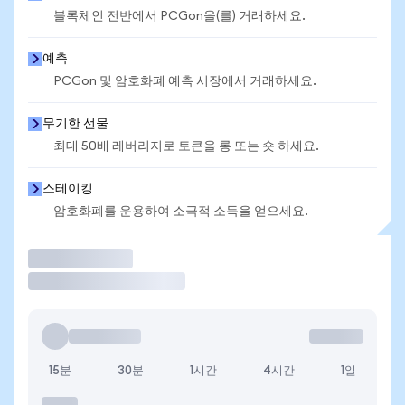
블록체인 전반에서 PCGon을(를) 거래하세요.
예측
PCGon 및 암호화폐 예측 시장에서 거래하세요.
무기한 선물
최대 50배 레버리지로 토큰을 롱 또는 숏 하세요.
스테이킹
암호화폐를 운용하여 소극적 소득을 얻으세요.
거래
15분
30분
1시간
4시간
1일