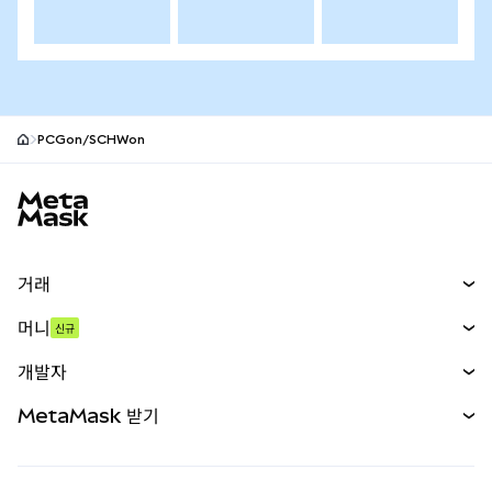
PCGon/SCHWon
MetaMask 사이트 바닥글
거래
스왑
머니
신규
예측 시장
신규
매수
개발자
무기한 선물
신규
카드
문서 보기
MetaMask 받기
실물자산
mUSD
신규
대시보드
Transaction Shield
수익 창출
Smart Accounts Kit
에이전트 지갑
신규