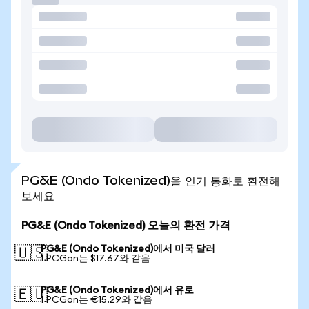
PG&E (Ondo Tokenized)을 인기 통화로 환전해
보세요
PG&E (Ondo Tokenized) 오늘의 환전 가격
PG&E (Ondo Tokenized)에서 미국 달러
🇺🇸
1 PCGon는 $17.67와 같음
PG&E (Ondo Tokenized)에서 유로
🇪🇺
1 PCGon는 €15.29와 같음