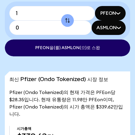
PFEON
ASMLON
PFEON을(를) ASMLON(으)로 스왑
최신 Pfizer (Ondo Tokenized) 시장 정보
Pfizer (Ondo Tokenized)의 현재 가격은 PFEon당
$28.35입니다. 현재 유통량은 11.98만 PFEon이며,
Pfizer (Ondo Tokenized)의 시가 총액은 $339.62만입
니다.
시가총액