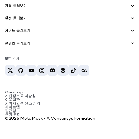
가격 둘러보기
임베디드 지갑
Snaps
비트코인 가격
환전 둘러보기
MetaMask Connect
이더리움 가격
보상
신규
BTC를 USD로 환전
솔라나 가격
가이드 둘러보기
Snaps
보안
ETH를 USD로 환전
BTC 매수
시바이누 가격
USDT를 INR로 환전
콘텐츠 둘러보기
웹3 서비스
고객 지원
ETH 매수
페페 가격
비트코인 지갑
BTC를 USDT로 환전
SOL 매수
채용
테더 가격
솔라나 지갑
한국어
BTC를 INR로 환전
PEPE 매수
연락처
USDC 가격
최고의 암호화폐 카드
ETH를 USDT로 환전
USDT 매수
체인링크 가격
최고의 모바일 암호화폐 지갑
USDT를 PHP로 환전
USDC 매수
Polymarket이란?
BTC를 EUR로 환전
SHIB 매수
Consensys
암호화폐 세금 뉴스
개인정보 처리방침
이용약관
BNB 매수
기여자 라이선스 계약
암호화폐 매수 방법
사이트맵
접근성
비트코인 매도 방법
쿠키 관리
©2026 MetaMask • A Consensys Formation