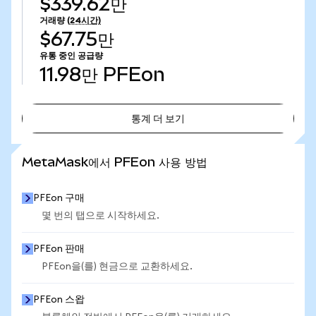
$339.62만
거래량
(24시간)
$67.75만
유통 중인 공급량
11.98만
PFEon
통계 더 보기
통계 더 보기
MetaMask에서 PFEon 사용 방법
PFEon 구매
몇 번의 탭으로 시작하세요.
PFEon 판매
PFEon을(를) 현금으로 교환하세요.
PFEon 스왑