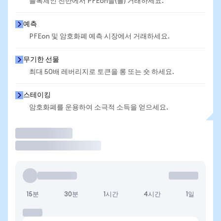
블록체인 전반에서 PFEon을(를) 거래하세요.
예측
PFEon 및 암호화폐 예측 시장에서 거래하세요.
무기한 선물
최대 50배 레버리지로 토큰을 롱 또는 숏 하세요.
스테이킹
암호화폐를 운용하여 소극적 소득을 얻으세요.
거래
15분
30분
1시간
4시간
1일