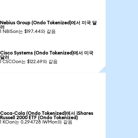
Nebius Group (Ondo Tokenized)에서 미국 달
러
1 NBISon는 $197.44와 같음
Cisco Systems (Ondo Tokenized)에서 미국
달러
1 CSCOon는 $122.69와 같음
Coca-Cola (Ondo Tokenized)에서 iShares
Russell 2000 ETF (Ondo Tokenized)
1 KOon는 0.294728 IWMon와 같음