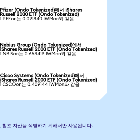
Pfizer (Ondo Tokenized)에서 iShares
Russell 2000 ETF (Ondo Tokenized)
1 PFEon는 0.091840 IWMon와 같음
Nebius Group (Ondo Tokenized)에서
iShares Russell 2000 ETF (Ondo Tokenized)
1 NBISon는 0.658419 IWMon와 같음
Cisco Systems (Ondo Tokenized)에서
iShares Russell 2000 ETF (Ondo Tokenized)
1 CSCOon는 0.409144 IWMon와 같음
표는 기초 참조 자산을 식별하기 위해서만 사용됩니다.