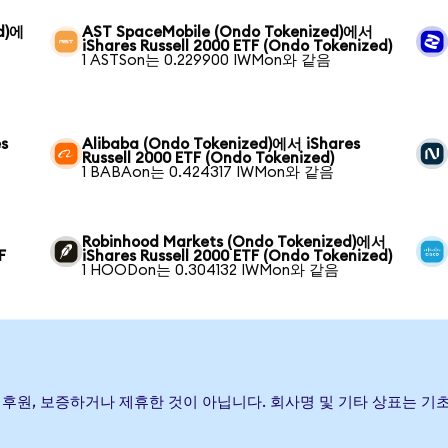
ed)에
AST SpaceMobile (Ondo Tokenized)에서
iShares Russell 2000 ETF (Ondo Tokenized)
1 ASTSon는 0.229900 IWMon와 같음
s
Alibaba (Ondo Tokenized)에서 iShares
Russell 2000 ETF (Ondo Tokenized)
1 BABAon는 0.424317 IWMon와 같음
Robinhood Markets (Ondo Tokenized)에서
F
iShares Russell 2000 ETF (Ondo Tokenized)
1 HOODon는 0.304132 IWMon와 같음
이(가) 발행, 후원, 보증하거나 제휴한 것이 아닙니다. 회사명 및 기타 상