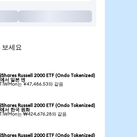
해 보세요
iShares Russell 2000 ETF (Ondo Tokenized)

에서 일본 엔
1 IWMon는 ¥47,486.53와 같음
iShares Russell 2000 ETF (Ondo Tokenized)

에서 한국 원화
1 IWMon는 ₩424,676.28와 같음
iShares Russell 2000 ETF (Ondo Tokenized)