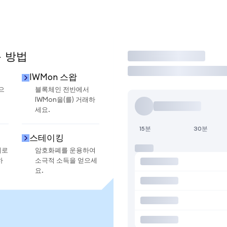
용 방법
거래
IWMon 스왑
으
블록체인 전반에서
IWMon을(를) 거래하
세요.
15분
30분
스테이킹
지로
암호화폐를 운용하여
하
소극적 소득을 얻으세
요.