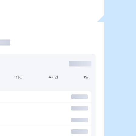
1시간
4시간
1일