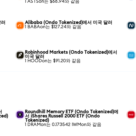
1 ASTSon는 $68.94와 같음
달러
Alibaba (Ondo Tokenized)에서 미국 달러
1 BABAon는 $127.24와 같음
Robinhood Markets (Ondo Tokenized)에서
미국 달러
1 HOODon는 $91.20와 같음
서
Roundhill Memory ETF (Ondo Tokenized)에
zed)
서 iShares Russell 2000 ETF (Ondo
Tokenized)
1 DRAMon는 0.173542 IWMon와 같음