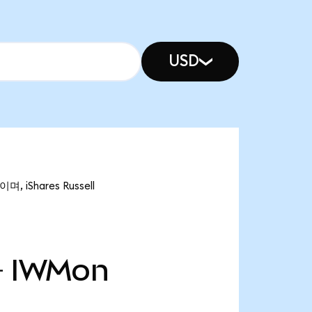
USD
, iShares Russell
만
IWMon