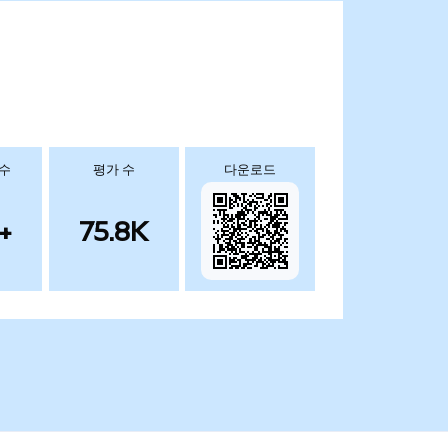
 수
평가 수
다운로드
+
75.8K