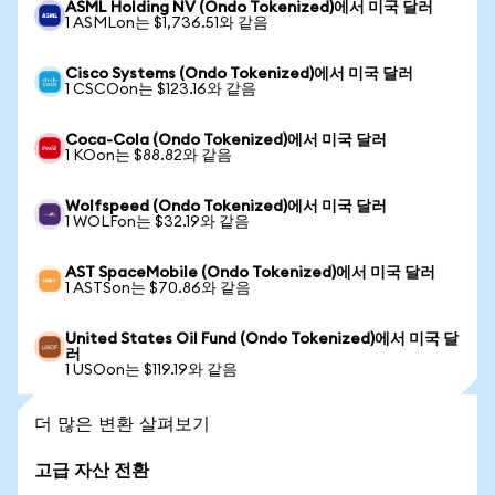
ASML Holding NV (Ondo Tokenized)에서 미국 달러
1 ASMLon는 $1,736.51와 같음
Cisco Systems (Ondo Tokenized)에서 미국 달러
1 CSCOon는 $123.16와 같음
Coca-Cola (Ondo Tokenized)에서 미국 달러
1 KOon는 $88.82와 같음
Wolfspeed (Ondo Tokenized)에서 미국 달러
1 WOLFon는 $32.19와 같음
AST SpaceMobile (Ondo Tokenized)에서 미국 달러
1 ASTSon는 $70.86와 같음
United States Oil Fund (Ondo Tokenized)에서 미국 달
러
1 USOon는 $119.19와 같음
더 많은 변환 살펴보기
고급 자산 전환