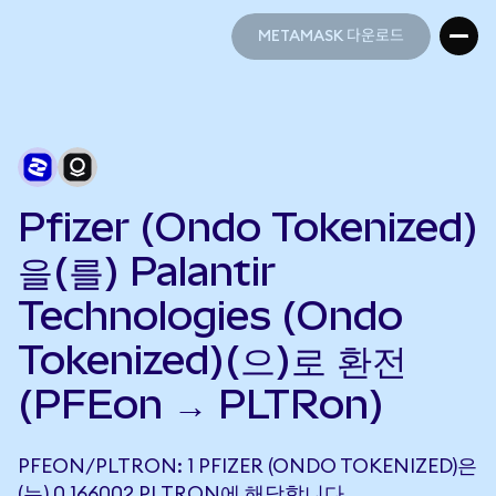
METAMASK 다운로드
METAMASK 다운로드
Pfizer (Ondo Tokenized)
을(를) Palantir
Technologies (Ondo
Tokenized)(으)로 환전
(PFEon → PLTRon)
PFEON/PLTRON: 1 PFIZER (ONDO TOKENIZED)은
(는) 0.166002 PLTRON에 해당합니다