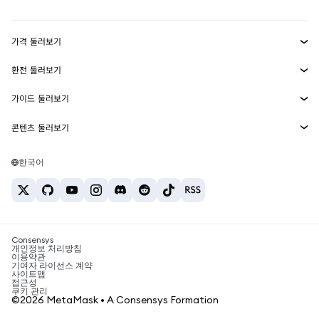
Transaction Shield
수익 창출
Smart Accounts Kit
에이전트 지갑
신규
가격 둘러보기
임베디드 지갑
Snaps
비트코인 가격
환전 둘러보기
MetaMask Connect
이더리움 가격
보상
신규
BTC를 USD로 환전
솔라나 가격
가이드 둘러보기
Snaps
보안
ETH를 USD로 환전
BTC 매수
시바이누 가격
USDT를 INR로 환전
콘텐츠 둘러보기
웹3 서비스
고객 지원
ETH 매수
페페 가격
비트코인 지갑
BTC를 USDT로 환전
SOL 매수
채용
테더 가격
솔라나 지갑
한국어
BTC를 INR로 환전
PEPE 매수
연락처
USDC 가격
최고의 암호화폐 카드
ETH를 USDT로 환전
USDT 매수
체인링크 가격
최고의 모바일 암호화폐 지갑
USDT를 PHP로 환전
USDC 매수
Polymarket이란?
BTC를 EUR로 환전
SHIB 매수
Consensys
암호화폐 세금 뉴스
개인정보 처리방침
이용약관
BNB 매수
기여자 라이선스 계약
암호화폐 매수 방법
사이트맵
접근성
비트코인 매도 방법
쿠키 관리
©2026 MetaMask • A Consensys Formation