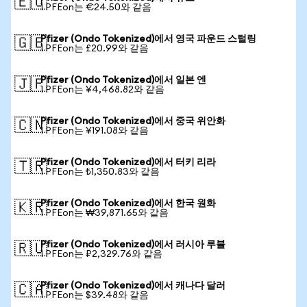
🇪🇺
1 PFEon는 €24.50와 같음
Pfizer (Ondo Tokenized)에서 영국 파운드 스털링
🇬🇧
1 PFEon는 £20.99와 같음
Pfizer (Ondo Tokenized)에서 일본 엔
🇯🇵
1 PFEon는 ¥4,468.82와 같음
Pfizer (Ondo Tokenized)에서 중국 위안화
🇨🇳
1 PFEon는 ¥191.08와 같음
Pfizer (Ondo Tokenized)에서 터키 리라
🇹🇷
1 PFEon는 ₺1,350.83와 같음
Pfizer (Ondo Tokenized)에서 한국 원화
🇰🇷
1 PFEon는 ₩39,871.65와 같음
Pfizer (Ondo Tokenized)에서 러시아 루블
🇷🇺
1 PFEon는 ₽2,329.76와 같음
Pfizer (Ondo Tokenized)에서 캐나다 달러
🇨🇦
1 PFEon는 $39.48와 같음