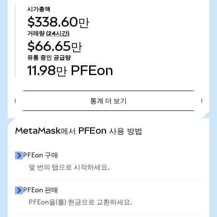
시가총액
$338.60만
거래량
(24시간)
$66.65만
유통 중인 공급량
11.98만
PFEon
통계 더 보기
통계 더 보기
MetaMask에서 PFEon 사용 방법
PFEon 구매
몇 번의 탭으로 시작하세요.
PFEon 판매
PFEon을(를) 현금으로 교환하세요.