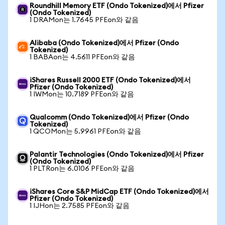
Roundhill Memory ETF (Ondo Tokenized)에서 Pfizer
(Ondo Tokenized)
1 DRAMon는 1.7645 PFEon와 같음
Alibaba (Ondo Tokenized)에서 Pfizer (Ondo
Tokenized)
1 BABAon는 4.5611 PFEon와 같음
iShares Russell 2000 ETF (Ondo Tokenized)에서
Pfizer (Ondo Tokenized)
1 IWMon는 10.7189 PFEon와 같음
Qualcomm (Ondo Tokenized)에서 Pfizer (Ondo
Tokenized)
1 QCOMon는 5.9961 PFEon와 같음
Palantir Technologies (Ondo Tokenized)에서 Pfizer
(Ondo Tokenized)
1 PLTRon는 6.0106 PFEon와 같음
iShares Core S&P MidCap ETF (Ondo Tokenized)에서
Pfizer (Ondo Tokenized)
1 IJHon는 2.7585 PFEon와 같음