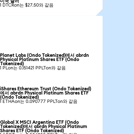
미국 달러
1 DTCRon는 $27.50와 같음
Planet Labs (Ondo Tokenized)에서 abrdn
Physical Platinum Shares ETF (Ondo
Tokenized)
1 PLon는 0.151421 PPLTon와 같음
iShares Ethereum Trust (Ondo Tokenized)
에서 abrdn Physical Platinum Shares ETF
(Ondo Tokenized)
1 ETHAon는 0.090777 PPLTon와 같음
Global X MSCI Argentina ETF (Ondo
Tokenized)에서 abrdn Physical Platinum
Shares ETF (Ondo Tokenized)