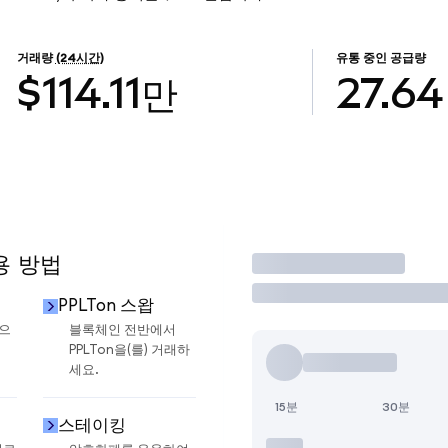
거래량
(24시간)
유통 중인 공급량
$114.11만
27.64
용 방법
거래
PPLTon 스왑
금으
블록체인 전반에서
PPLTon을(를) 거래하
세요.
15분
30분
스테이킹