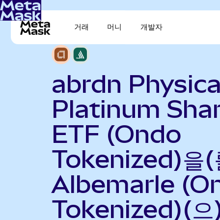
거래
머니
개발자
abrdn Physica
Platinum Sha
ETF (Ondo
Tokenized)을(
Albemarle (O
Tokenized)(