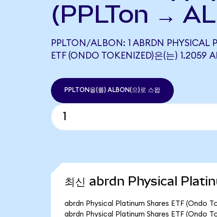
(PPLTon → A
PPLTON/ALBON: 1 ABRDN PHYSICAL 
ETF (ONDO TOKENIZED)은(는) 1.20
PPLTON을(를) ALBON(으)로 스왑
최신 abrdn Physical Plat
abrdn Physical Platinum Shares ETF (
abrdn Physical Platinum Shares ETF (O