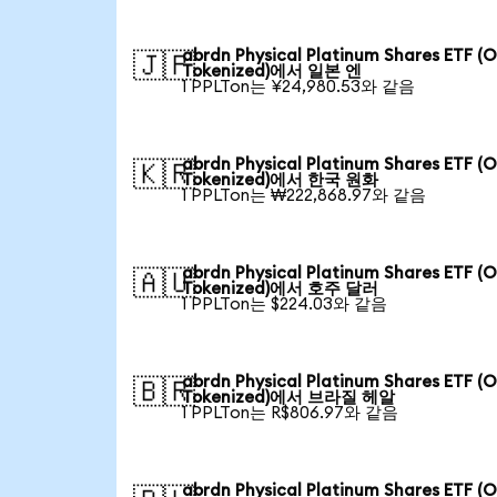
abrdn Physical Platinum Shares ETF (
🇯🇵
Tokenized)에서 일본 엔
1 PPLTon는 ¥24,980.53와 같음
abrdn Physical Platinum Shares ETF (
🇰🇷
Tokenized)에서 한국 원화
1 PPLTon는 ₩222,868.97와 같음
abrdn Physical Platinum Shares ETF (
🇦🇺
Tokenized)에서 호주 달러
1 PPLTon는 $224.03와 같음
abrdn Physical Platinum Shares ETF (
🇧🇷
Tokenized)에서 브라질 헤알
1 PPLTon는 R$806.97와 같음
abrdn Physical Platinum Shares ETF (