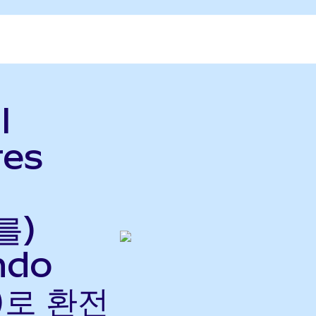
l
res
를)
ndo
으)로 환전