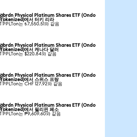
abrdn Physical Platinum Shares ETF (Ondo

Tokenized)에서 터키 리라
1 PPLTon는 ₺7,550.51와 같음
abrdn Physical Platinum Shares ETF (Ondo

Tokenized)에서 캐나다 달러
1 PPLTon는 $220.84와 같음
abrdn Physical Platinum Shares ETF (Ondo

Tokenized)에서 스위스 프랑
1 PPLTon는 CHF 127.92와 같음
abrdn Physical Platinum Shares ETF (Ondo

Tokenized)에서 필리핀 페소
1 PPLTon는 ₱9,609.60와 같음