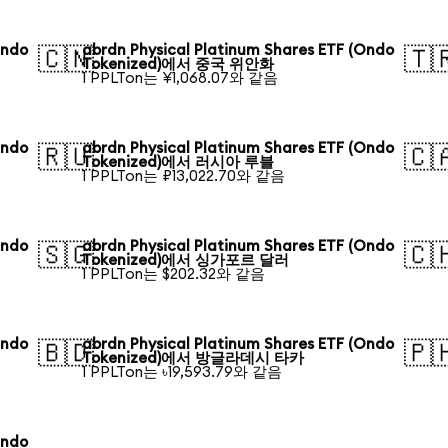
Ondo
abrdn Physical Platinum Shares ETF (Ondo
🇨🇳
🇹
Tokenized)에서 중국 위안화
1 PPLTon는 ¥1,068.07와 같음
Ondo
abrdn Physical Platinum Shares ETF (Ondo
🇷🇺
🇨
Tokenized)에서 러시아 루블
1 PPLTon는 ₽13,022.70와 같음
Ondo
abrdn Physical Platinum Shares ETF (Ondo
🇸🇬
🇨
Tokenized)에서 싱가포르 달러
1 PPLTon는 $202.32와 같음
Ondo
abrdn Physical Platinum Shares ETF (Ondo
🇧🇩
🇵
Tokenized)에서 방글라데시 타카
1 PPLTon는 ৳19,593.79와 같음
Ondo