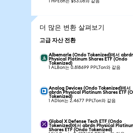
1 HPEon는 $53.08와 같음
더 많은 변환 살펴보기
고급 자산 전환
Albemarle (Ondo Tokenized)에서 abrd
Physical Platinum Shares ETF (Ondo
Tokenized)
1 ALBon는 0.818699 PPLTon와 같음
Analog Devices (Ondo Tokenized)에서
abrdn Physical Platinum Shares ETF (
Tokenized)
1 ADIon는 2.4677 PPLTon와 같음
Global X Defense Tech ETF (Ondo
Tokenized)에서 abrdn Physical Platinu
Shares ETF (Ondo Tokenized)