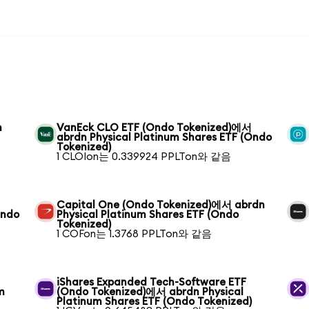
n
VanEck CLO ETF (Ondo Tokenized)에서
abrdn Physical Platinum Shares ETF (Ondo
Tokenized)
1 CLOIon는 0.339924 PPLTon와 같음
Capital One (Ondo Tokenized)에서 abrdn
Ondo
Physical Platinum Shares ETF (Ondo
Tokenized)
1 COFon는 1.3768 PPLTon와 같음
iShares Expanded Tech-Software ETF
m
(Ondo Tokenized)에서 abrdn Physical
Platinum Shares ETF (Ondo Tokenized)