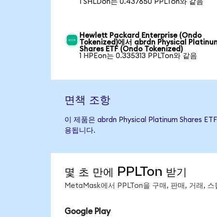
1 SHLDon는 0.437650 PPLTon와 같음
Hewlett Packard Enterprise (Ondo
Tokenized)에서 abrdn Physical Platinu
Shares ETF (Ondo Tokenized)
1 HPEon는 0.335313 PPLTon와 같음
면책 조항
이 제품은 abrdn Physical Platinum S
용됩니다.
몇 초 만에 PPLTon 받기
MetaMask에서 PPLTon을 구매, 판매, 거래
Google Play