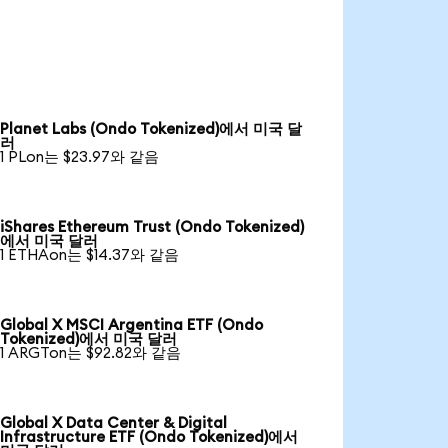
Planet Labs (Ondo Tokenized)에서 미국 달
러
1 PLon는 $23.97와 같음
iShares Ethereum Trust (Ondo Tokenized)
에서 미국 달러
1 ETHAon는 $14.37와 같음
Global X MSCI Argentina ETF (Ondo
Tokenized)에서 미국 달러
1 ARGTon는 $92.82와 같음
Global X Data Center & Digital
Infrastructure ETF (Ondo Tokenized)에서