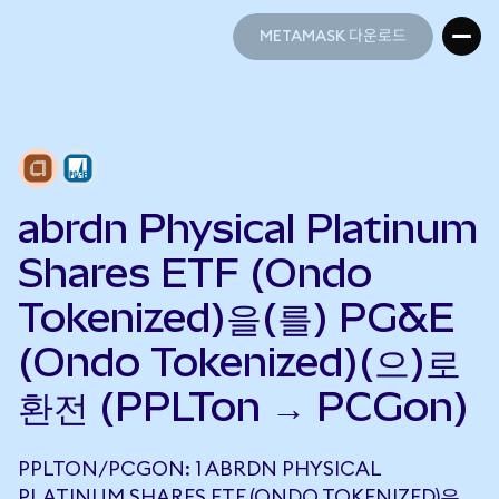
METAMASK 다운로드
METAMASK 다운로드
abrdn Physical Platinum
Shares ETF (Ondo
Tokenized)을(를) PG&E
(Ondo Tokenized)(으)로
환전 (PPLTon → PCGon)
PPLTON/PCGON: 1 ABRDN PHYSICAL
PLATINUM SHARES ETF (ONDO TOKENIZED)은