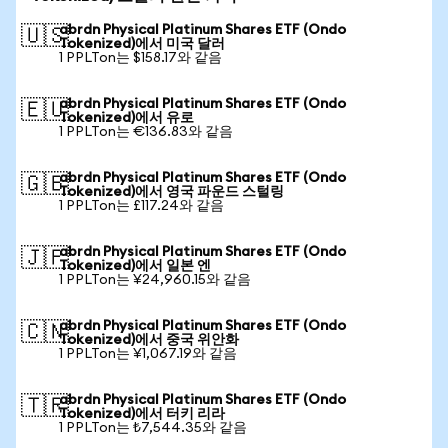
abrdn Physical Platinum Shares ETF (Ondo
🇺🇸
Tokenized)에서 미국 달러
1 PPLTon는 $158.17와 같음
abrdn Physical Platinum Shares ETF (Ondo
🇪🇺
Tokenized)에서 유로
1 PPLTon는 €136.83와 같음
abrdn Physical Platinum Shares ETF (Ondo
🇬🇧
Tokenized)에서 영국 파운드 스털링
1 PPLTon는 £117.24와 같음
abrdn Physical Platinum Shares ETF (Ondo
🇯🇵
Tokenized)에서 일본 엔
1 PPLTon는 ¥24,960.15와 같음
abrdn Physical Platinum Shares ETF (Ondo
🇨🇳
Tokenized)에서 중국 위안화
1 PPLTon는 ¥1,067.19와 같음
abrdn Physical Platinum Shares ETF (Ondo
🇹🇷
Tokenized)에서 터키 리라
1 PPLTon는 ₺7,544.35와 같음