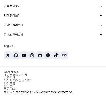
Smart Accounts Kit
에이전트 지갑
신규
가격 둘러보기
임베디드 지갑
Snaps
비트코인 가격
환전 둘러보기
MetaMask Connect
이더리움 가격
보상
신규
BTC를 USD로 환전
솔라나 가격
가이드 둘러보기
Snaps
보안
ETH를 USD로 환전
BTC 매수
시바이누 가격
USDT를 INR로 환전
콘텐츠 둘러보기
웹3 서비스
고객 지원
ETH 매수
페페 가격
비트코인 지갑
BTC를 USDT로 환전
SOL 매수
채용
테더 가격
솔라나 지갑
한국어
BTC를 INR로 환전
PEPE 매수
연락처
USDC 가격
최고의 암호화폐 카드
ETH를 USDT로 환전
USDT 매수
체인링크 가격
최고의 모바일 암호화폐 지갑
USDT를 PHP로 환전
USDC 매수
Polymarket이란?
BTC를 EUR로 환전
SHIB 매수
Consensys
암호화폐 세금 뉴스
개인정보 처리방침
이용약관
BNB 매수
기여자 라이선스 계약
암호화폐 매수 방법
사이트맵
접근성
비트코인 매도 방법
쿠키 관리
©2026 MetaMask • A Consensys Formation