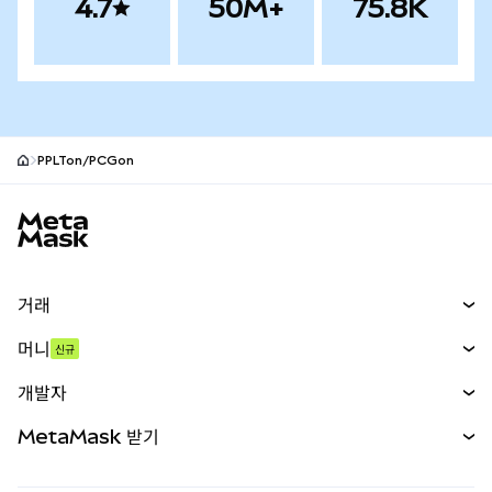
4.7
50M+
75.8K
PPLTon/PCGon
MetaMask 사이트 바닥글
거래
스왑
머니
신규
예측 시장
신규
매수
개발자
무기한 선물
신규
카드
문서 보기
MetaMask 받기
실물자산
mUSD
신규
대시보드
Transaction Shield
수익 창출