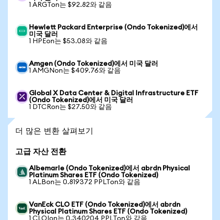
1 ARGTon는 $92.82와 같음
Hewlett Packard Enterprise (Ondo Tokenized)에서
미국 달러
1 HPEon는 $53.08와 같음
Amgen (Ondo Tokenized)에서 미국 달러
1 AMGNon는 $409.76와 같음
Global X Data Center & Digital Infrastructure ETF
(Ondo Tokenized)에서 미국 달러
1 DTCRon는 $27.50와 같음
더 많은 변환 살펴보기
고급 자산 전환
Albemarle (Ondo Tokenized)에서 abrdn Physical
Platinum Shares ETF (Ondo Tokenized)
1 ALBon는 0.819372 PPLTon와 같음
VanEck CLO ETF (Ondo Tokenized)에서 abrdn
Physical Platinum Shares ETF (Ondo Tokenized)
1 CLOIon는 0.340204 PPLTon와 같음