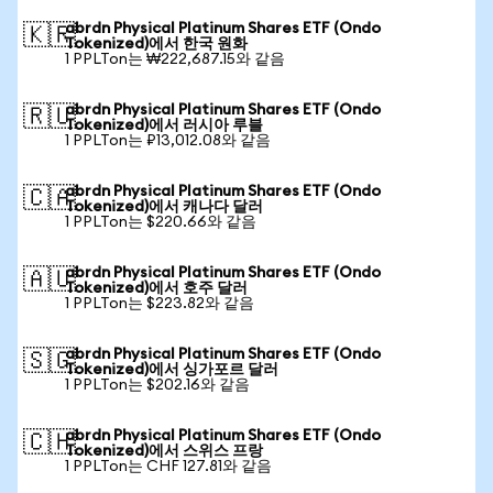
abrdn Physical Platinum Shares ETF (Ondo
🇰🇷
Tokenized)에서 한국 원화
1 PPLTon는 ₩222,687.15와 같음
abrdn Physical Platinum Shares ETF (Ondo
🇷🇺
Tokenized)에서 러시아 루블
1 PPLTon는 ₽13,012.08와 같음
abrdn Physical Platinum Shares ETF (Ondo
🇨🇦
Tokenized)에서 캐나다 달러
1 PPLTon는 $220.66와 같음
abrdn Physical Platinum Shares ETF (Ondo
🇦🇺
Tokenized)에서 호주 달러
1 PPLTon는 $223.82와 같음
abrdn Physical Platinum Shares ETF (Ondo
🇸🇬
Tokenized)에서 싱가포르 달러
1 PPLTon는 $202.16와 같음
abrdn Physical Platinum Shares ETF (Ondo
🇨🇭
Tokenized)에서 스위스 프랑
1 PPLTon는 CHF 127.81와 같음