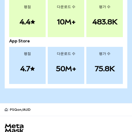
평점
다운로드 수
평가 수
4.4
10M+
483.8K
App Store
평점
다운로드 수
평가 수
4.7
50M+
75.8K
PSQon/AUD
MetaMask 사이트 바닥글