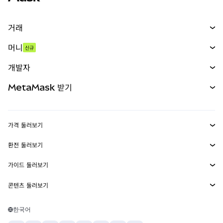
거래
스왑
머니
신규
예측 시장
신규
매수
개발자
무기한 선물
신규
카드
문서 보기
MetaMask 받기
실물자산
mUSD
신규
대시보드
Transaction Shield
수익 창출
Smart Accounts Kit
에이전트 지갑
신규
가격 둘러보기
임베디드 지갑
Snaps
비트코인 가격
환전 둘러보기
MetaMask Connect
이더리움 가격
보상
신규
BTC를 USD로 환전
솔라나 가격
가이드 둘러보기
Snaps
보안
ETH를 USD로 환전
BTC 매수
시바이누 가격
USDT를 INR로 환전
콘텐츠 둘러보기
웹3 서비스
고객 지원
ETH 매수
페페 가격
비트코인 지갑
BTC를 USDT로 환전
SOL 매수
채용
테더 가격
솔라나 지갑
한국어
BTC를 INR로 환전
PEPE 매수