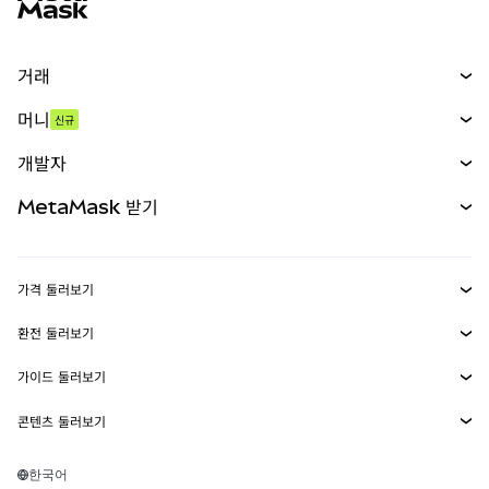
거래
스왑
머니
신규
예측 시장
신규
매수
개발자
무기한 선물
신규
카드
문서 보기
MetaMask 받기
실물자산
mUSD
신규
대시보드
Transaction Shield
수익 창출
Smart Accounts Kit
에이전트 지갑
신규
가격 둘러보기
임베디드 지갑
Snaps
비트코인 가격
환전 둘러보기
MetaMask Connect
이더리움 가격
보상
신규
BTC를 USD로 환전
솔라나 가격
가이드 둘러보기
Snaps
보안
ETH를 USD로 환전
BTC 매수
시바이누 가격
USDT를 INR로 환전
콘텐츠 둘러보기
웹3 서비스
고객 지원
ETH 매수
페페 가격
비트코인 지갑
BTC를 USDT로 환전
SOL 매수
채용
테더 가격
솔라나 지갑
한국어
BTC를 INR로 환전