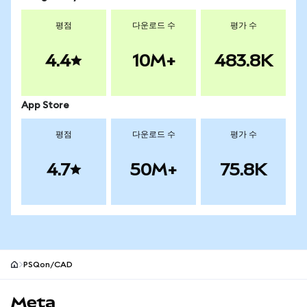
평점
다운로드 수
평가 수
4.4
10M+
483.8K
App Store
평점
다운로드 수
평가 수
4.7
50M+
75.8K
PSQon/CAD
MetaMask 사이트 바닥글