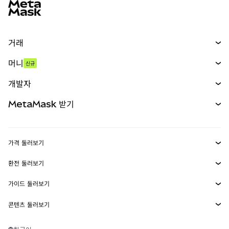
거래
스왑
머니
신규
예측 시장
신규
매수
개발자
무기한 선물
신규
카드
문서 보기
MetaMask 받기
실물자산
mUSD
신규
대시보드
Transaction Shield
수익 창출
Smart Accounts Kit
에이전트 지갑
신규
가격 둘러보기
임베디드 지갑
Snaps
비트코인 가격
환전 둘러보기
MetaMask Connect
이더리움 가격
보상
신규
BTC를 USD로 환전
솔라나 가격
가이드 둘러보기
Snaps
보안
ETH를 USD로 환전
BTC 매수
시바이누 가격
USDT를 INR로 환전
콘텐츠 둘러보기
웹3 서비스
고객 지원
ETH 매수
페페 가격
비트코인 지갑
BTC를 USDT로 환전
SOL 매수
채용
테더 가격
솔라나 지갑